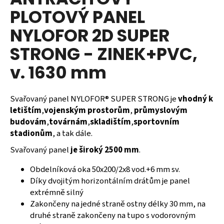
je
a
PLOTOVÝ PANEL
0,0
z
j
NYLOFOR 2D SUPER
5
í
hvězdiček.
STRONG - ZINEK+PVC,
t
?
v. 1630 mm
Svařovaný panel NYLOFOR® SUPER STRONG je
vhodný k
letištím
,
vojenským prostorům
,
průmyslovým
HLEDAT
budovám
,
továrnám
,
skladištím
,
sportovním
stadionům
, a tak dále.
Svařovaný panel
je široký 2500 mm
.
D
o
Obdelníková oka 50x200/2x8 vod.+6 mm sv.
p
Díky dvojitým horizontálním drátům je panel
o
extrémně silný
r
Zakončeny na jedné straně ostny délky 30 mm, na
u
druhé straně zakončeny na tupo s vodorovným