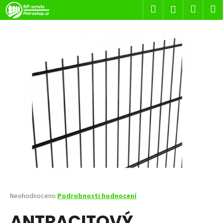
K
Přejít
Hledat
Nákup
M
Přihlášení
na
o
obsah
Zpět
Zpět
košík
š
í
C
k
o
p
o
t
ř
e
b
u
j
e
t
Průměrné
Neohodnoceno
Podrobnosti hodnocení
hodnocení
e
ANTRACITOVÝ
produktu
n