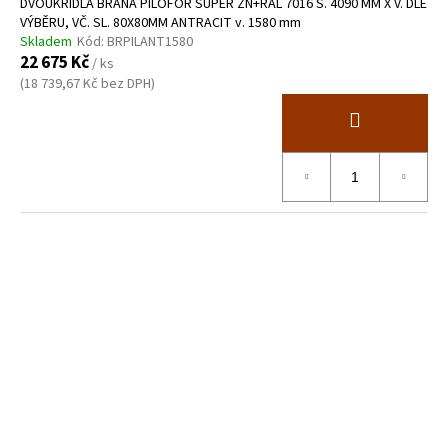
DVOUKŘÍDLÁ BRÁNA PILOFOR SUPER ZN+RAL 7016 Š. 4090 MM X V. DLE
VÝBĚRU, VČ. SL. 80X80MM ANTRACIT v. 1580 mm
Skladem
Kód:
BRPILANT1580
22 675 Kč
/ ks
(18 739,67 Kč bez DPH)