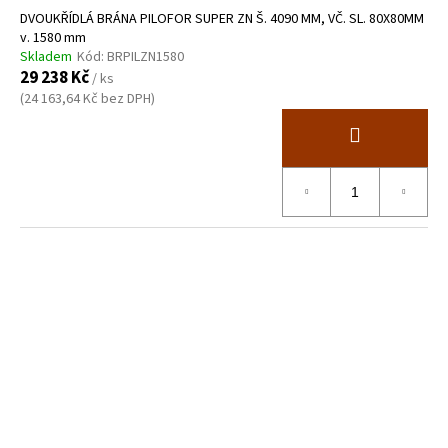
DVOUKŘÍDLÁ BRÁNA PILOFOR SUPER ZN Š. 4090 MM, VČ. SL. 80X80MM
v. 1580 mm
Skladem
Kód:
BRPILZN1580
29 238 Kč
/ ks
(24 163,64 Kč bez DPH)