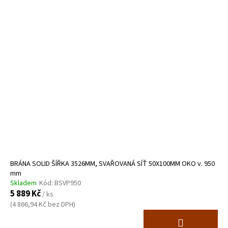
V
ý
p
i
s
p
r
o
d
u
k
t
ů
BRÁNA SOLID ŠÍŘKA 3526MM, SVAŘOVANÁ SÍŤ 50X100MM OKO v. 950
mm
Skladem
Kód:
BSVP950
5 889 Kč
/ ks
(4 866,94 Kč bez DPH)