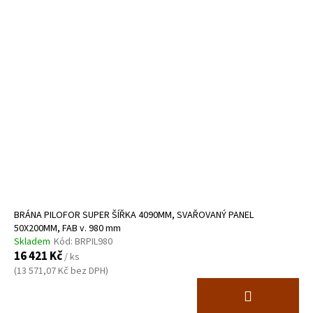
BRÁNA PILOFOR SUPER ŠÍŘKA 4090MM, SVAŘOVANÝ PANEL
50X200MM, FAB v. 980 mm
Skladem
Kód:
BRPIL980
16 421 Kč
/ ks
(13 571,07 Kč bez DPH)