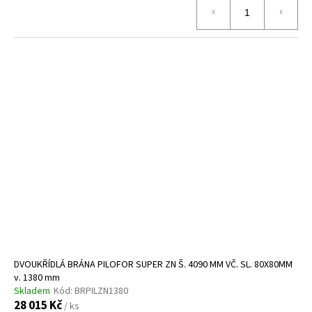
DVOUKŘÍDLÁ BRÁNA PILOFOR SUPER ZN Š. 4090 MM VČ. SL. 80X80MM
v. 1380 mm
Skladem
Kód:
BRPILZN1380
28 015 Kč
/ ks