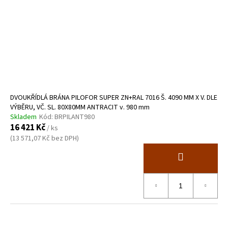
DVOUKŘÍDLÁ BRÁNA PILOFOR SUPER ZN+RAL 7016 Š. 4090 MM X V. DLE
VÝBĚRU, VČ. SL. 80X80MM ANTRACIT v. 980 mm
Skladem
Kód:
BRPILANT980
16 421 Kč
/ ks
(13 571,07 Kč bez DPH)