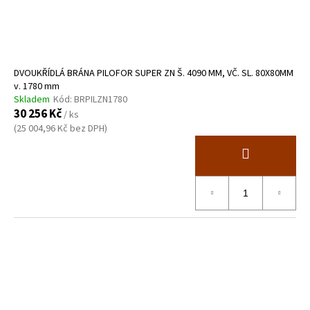
DVOUKŘÍDLÁ BRÁNA PILOFOR SUPER ZN Š. 4090 MM, VČ. SL. 80X80MM
v. 1780 mm
Skladem
Kód:
BRPILZN1780
30 256 Kč
/ ks
(25 004,96 Kč bez DPH)