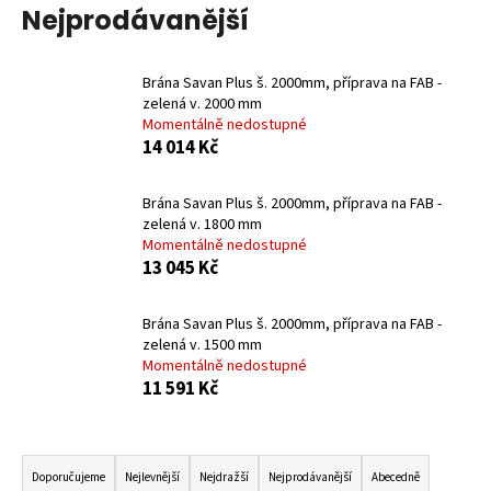
Nejprodávanější
a
j
í
Brána Savan Plus š. 2000mm, příprava na FAB -
zelená v. 2000 mm
t
Momentálně nedostupné
?
14 014 Kč
Brána Savan Plus š. 2000mm, příprava na FAB -
zelená v. 1800 mm
Momentálně nedostupné
HLEDAT
13 045 Kč
Brána Savan Plus š. 2000mm, příprava na FAB -
D
zelená v. 1500 mm
Momentálně nedostupné
o
11 591 Kč
p
o
r
Ř
u
a
Doporučujeme
Nejlevnější
Nejdražší
Nejprodávanější
Abecedně