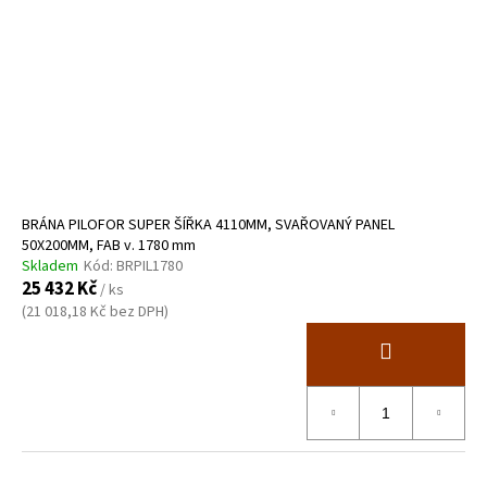
BRÁNA PILOFOR SUPER ŠÍŘKA 4110MM, SVAŘOVANÝ PANEL
50X200MM, FAB v. 1780 mm
Skladem
Kód:
BRPIL1780
25 432 Kč
/ ks
(21 018,18 Kč bez DPH)