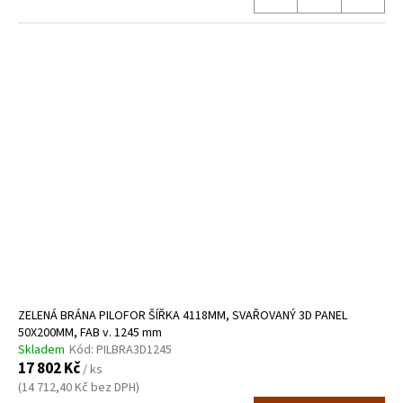
ZELENÁ BRÁNA PILOFOR ŠÍŘKA 4118MM, SVAŘOVANÝ 3D PANEL
50X200MM, FAB v. 1245 mm
Skladem
Kód:
PILBRA3D1245
17 802 Kč
/ ks
(14 712,40 Kč bez DPH)