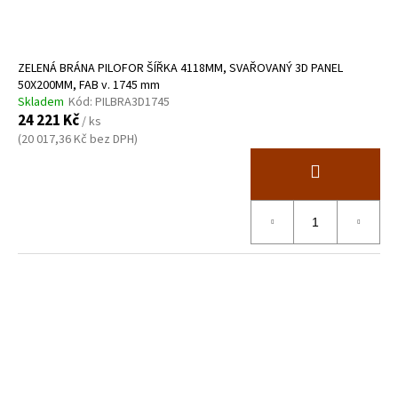
ZELENÁ BRÁNA PILOFOR ŠÍŘKA 4118MM, SVAŘOVANÝ 3D PANEL
50X200MM, FAB v. 1745 mm
Skladem
Kód:
PILBRA3D1745
24 221 Kč
/ ks
(20 017,36 Kč bez DPH)