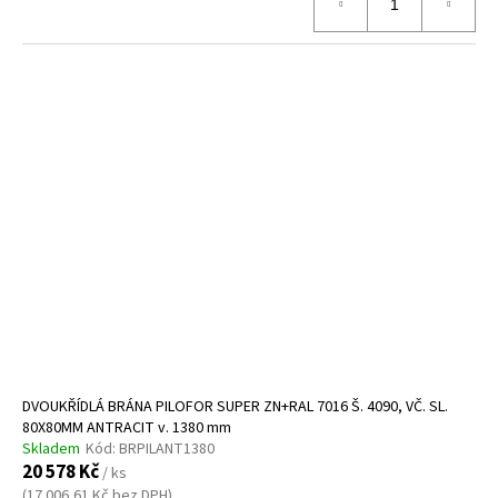
DVOUKŘÍDLÁ BRÁNA PILOFOR SUPER ZN+RAL 7016 Š. 4090, VČ. SL.
80X80MM ANTRACIT v. 1380 mm
Skladem
Kód:
BRPILANT1380
20 578 Kč
/ ks
(17 006,61 Kč bez DPH)