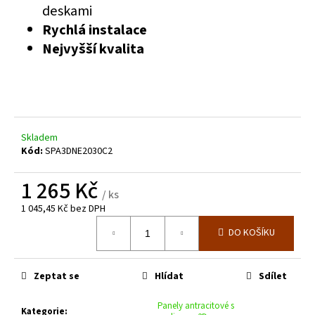
č
deskami
u
Rychlá instalace
j
Nejvyšší kvalita
e
m
e
ZELENÁ
ZAHRADNÍ
Skladem
BRANKA
Kód:
SPA3DNE2030C2
CELOVÝPLET
S
PŘÍPRAVOU
1 265 Kč
NA
/ ks
FAB
1 045,45 Kč bez DPH
Š.1000
Měrná
MM,
DO KOŠÍKU
cena:
V.
1000
MM
Zeptat se
Hlídat
Sdílet
4
344
Kč
Panely antracitové s
Kategorie
: