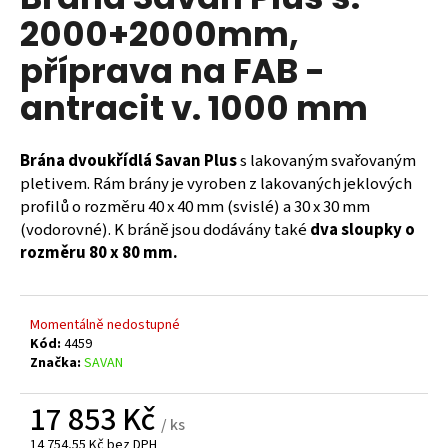
je
a
2000+2000mm,
0,0
z
j
příprava na FAB -
5
í
hvězdiček.
antracit v. 1000 mm
t
?
Brána dvoukřídlá Savan Plus
s lakovaným svařovaným
pletivem. Rám brány je vyroben z lakovaných jeklových
profilů o rozměru 40 x 40 mm (svislé) a 30 x 30 mm
(vodorovné). K bráně jsou dodávány také
dva sloupky o
HLEDAT
rozměru 80 x 80 mm.
D
Momentálně nedostupné
o
Kód:
4459
p
Značka:
SAVAN
o
r
17 853 Kč
/ ks
u
14 754,55 Kč bez DPH