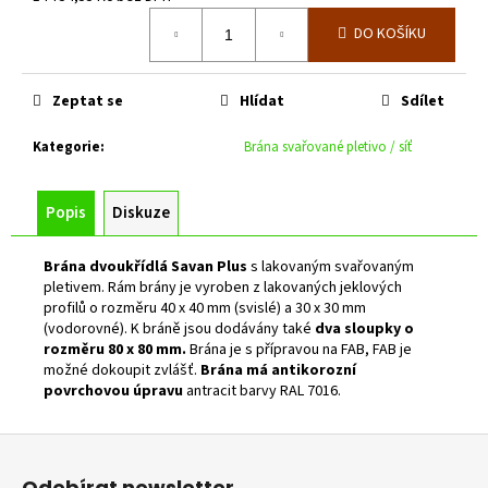
č
Měrná
u
DO KOŠÍKU
cena:
j
e
m
Zeptat se
Hlídat
Sdílet
e
Kategorie
:
Brána svařované pletivo / síť
KONZOLE
PRO
Popis
Diskuze
OPLOCENÍ
V.
1000
Brána dvoukřídlá Savan Plus
s lakovaným svařovaným
MM
pletivem. Rám brány je vyroben z lakovaných jeklových
339
profilů o rozměru 40 x 40 mm (svislé) a 30 x 30 mm
Kč
(vodorovné). K bráně jsou dodávány také
dva sloupky o
rozměru 80 x 80 mm.
Brána je s přípravou na FAB, FAB je
možné dokoupit zvlášť.
Brána má antikorozní
povrchovou úpravu
antracit barvy RAL 7016.
Z
á
Odebírat newsletter