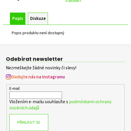
č
A BRANKY
u
j
Popis
Diskuze
e
m
e
Popis produktu není dostupný
Z
ZELENÁ
á
ZAHRADNÍ
Odebírat newsletter
BRANKA
p
CELOVÝPLET
Nezmeškejte žádné novinky či slevy!
a
S
PŘÍPRAVOU
t
Sledujte nás na Instagramu
NA
í
FAB
E-mail
Š.1000
MM,
V.
Vložením e-mailu souhlasíte s
podmínkami ochrany
1000
osobních údajů
MM
4
344
PŘIHLÁSIT SE
Kč