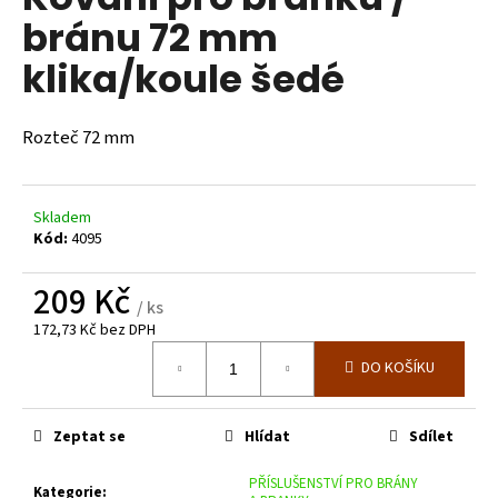
je
a
bránu 72 mm
0,0
z
j
klika/koule šedé
5
í
hvězdiček.
t
Rozteč 72 mm
?
Skladem
Kód:
4095
HLEDAT
209 Kč
/ ks
172,73 Kč bez DPH
Měrná
D
DO KOŠÍKU
cena:
o
p
o
Zeptat se
Hlídat
Sdílet
r
u
PŘÍSLUŠENSTVÍ PRO BRÁNY
Kategorie
: