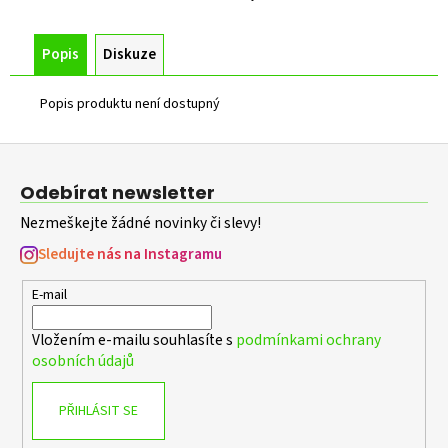
č
u
j
Popis
Diskuze
e
m
Popis produktu není dostupný
e
Z
PLOTOVÝ
á
SLOUPEK
Odebírat newsletter
p
ZELENÝ
ZN+PVC,
Nezmeškejte žádné novinky či slevy!
a
PRŮMĚR
t
Sledujte nás na Instagramu
38MM,
SÍLA
í
STĚNY
E-mail
1,25MM,
VÝŠKA
Vložením e-mailu souhlasíte s
podmínkami ochrany
1400
MM
osobních údajů
126
Kč
PŘIHLÁSIT SE