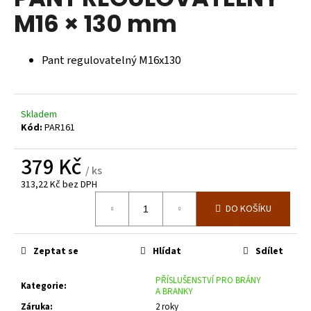
je
a
M16 × 130 mm
0,0
z
j
5
í
hvězdiček.
Pant regulovatelný M16x130
t
?
Skladem
Kód:
PAR161
379 Kč
HLEDAT
/ ks
313,22 Kč bez DPH
Měrná
DO KOŠÍKU
cena:
D
o
p
Zeptat se
Hlídat
Sdílet
o
r
PŘÍSLUŠENSTVÍ PRO BRÁNY
Kategorie
:
A BRANKY
u
Záruka
:
2 roky