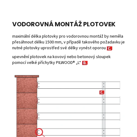
VODOROVNÁ MONTÁŽ PLOTOVEK
maximální délka plotovky pro vodorovnou montáž by neměla
přesáhnout délku 1500 mm, v případě takového požadavku je
nutné plotovky uprostřed své délky vynést oporou
upevnění plotovek na kovový nebo betonový sloupek
pomocí velké příchytky PILWOOD® „L“