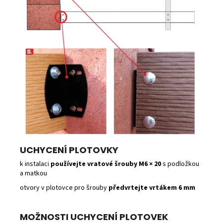
UCHYCENÍ PLOTOVKY
k instalaci
používejte vratové šrouby M6 × 20
s podložkou
a matkou
otvory v plotovce pro šrouby
předvrtejte vrtákem 6 mm
MOŽNOSTI UCHYCENÍ PLOTOVEK