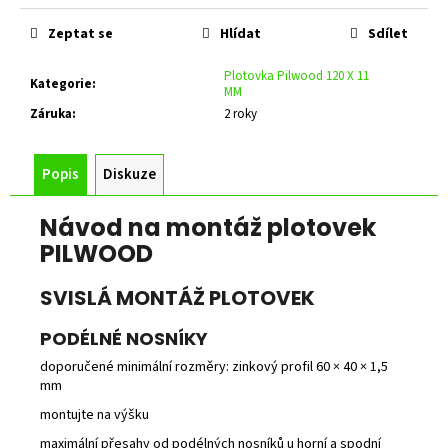
č
u
Zeptat se
Hlídat
Sdílet
j
e
Plotovka Pilwood 120 X 11
Kategorie
:
m
MM
e
Záruka
:
2 roky
ZELENÉ
Popis
Diskuze
PLETIVO
POPLASTOVANÉ
IDEAL
Návod na montáž plotovek
1,65/2,5/ROLE
PILWOOD
15M
SE
ZAPLETENÝM
SVISLÁ MONTÁŽ PLOTOVEK
NAPÍNACÍM
DRÁTEM,
PODÉLNÉ NOSNÍKY
VÝŠKA
2000
doporučené minimální rozměry: zinkový profil 60 × 40 × 1,5
MM
mm
2
montujte na výšku
059
Kč
maximální přesahy od podélných nosníků u horní a spodní