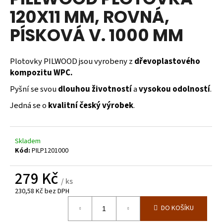
je
a
120X11 MM, ROVNÁ,
0,0
z
j
PÍSKOVÁ V. 1000 MM
5
í
hvězdiček.
t
Plotovky PILWOOD jsou vyrobeny z
dřevoplastového
?
kompozitu WPC.
Pyšní se svou
dlouhou životností
a
vysokou odolností
.
Jedná se o
kvalitní český výrobek
.
HLEDAT
Skladem
Kód:
PILP1201000
D
o
279 Kč
p
/ ks
o
230,58 Kč bez DPH
r
Měrná
DO KOŠÍKU
cena:
u