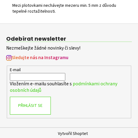
Mezi plotovkami nechávejte mezeru min. 5 mm z důvodu
tepelné roztažitelnosti.
Z
á
Odebírat newsletter
p
Nezmeškejte žádné novinky či slevy!
a
t
Sledujte nás na Instagramu
í
E-mail
Vložením e-mailu souhlasíte s
podmínkami ochrany
osobních údajů
PŘIHLÁSIT SE
Vytvořil Shoptet