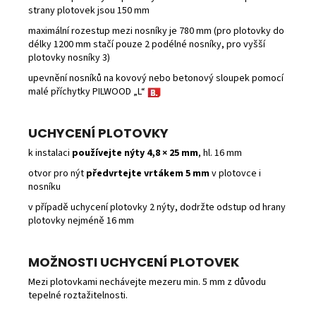
strany plotovek jsou 150 mm
maximální rozestup mezi nosníky je 780 mm (pro plotovky do
délky 1200 mm stačí pouze 2 podélné nosníky, pro vyšší
plotovky nosníky 3)
upevnění nosníků na kovový nebo betonový sloupek pomocí
malé příchytky PILWOOD „L“
UCHYCENÍ PLOTOVKY
k instalaci
používejte nýty 4,8 × 25 mm
, hl. 16 mm
otvor pro nýt
předvrtejte vrtákem 5 mm
v plotovce i
nosníku
v případě uchycení plotovky 2 nýty, dodržte odstup od hrany
plotovky nejméně 16 mm
MOŽNOSTI UCHYCENÍ PLOTOVEK
Mezi plotovkami nechávejte mezeru min. 5 mm z důvodu
tepelné roztažitelnosti.