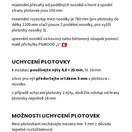
maximální přesahy od podélných nosníků u horní a spodní
strany plotovek jsou 150 mm
maximální rozestup mezi nosníky je 780 mm (pro plotovky do
délky 1200 mm stačí pouze 2 podélné nosníky, pro vyšší
plotovky nosníky 3)
upevnění nosníků na kovový nebo betonový sloupek pomocí
malé příchytky PILWOOD „L“
UCHYCENÍ PLOTOVKY
k instalaci
používejte nýty 4,8 × 25 mm
, hl. 16 mm
otvor pro nýt
předvrtejte vrtákem 5 mm
v plotovce i
nosníku
v případě uchycení plotovky 2 nýty, dodržte odstup od hrany
plotovky nejméně 16 mm
MOŽNOSTI UCHYCENÍ PLOTOVEK
Mezi plotovkami nechávejte mezeru min. 5 mm z důvodu
tepelné roztažitelnosti.