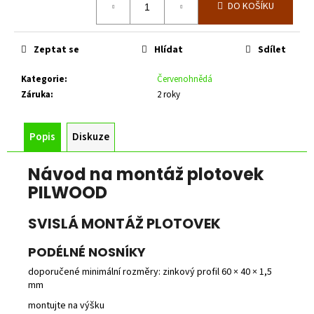
č
DO KOŠÍKU
cena:
u
j
e
Zeptat se
Hlídat
Sdílet
m
e
Kategorie
:
Červenohnědá
Záruka
:
2 roky
ZELENÁ
ZAHRADNÍ
Popis
Diskuze
BRANKA
CELOVÝPLET
S
Návod na montáž plotovek
PŘÍPRAVOU
PILWOOD
NA
FAB
Š.1000
SVISLÁ MONTÁŽ PLOTOVEK
MM,
V.
1000
PODÉLNÉ NOSNÍKY
MM
doporučené minimální rozměry: zinkový profil 60 × 40 × 1,5
4
mm
344
Kč
montujte na výšku