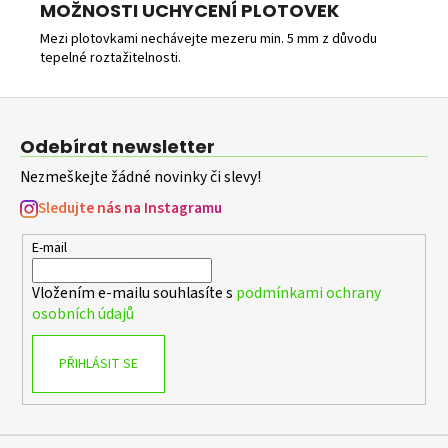
MOŽNOSTI UCHYCENÍ PLOTOVEK
Mezi plotovkami nechávejte mezeru min. 5 mm z důvodu
tepelné roztažitelnosti.
Z
á
Odebírat newsletter
p
Nezmeškejte žádné novinky či slevy!
a
t
Sledujte nás na Instagramu
í
E-mail
Vložením e-mailu souhlasíte s
podmínkami ochrany
osobních údajů
PŘIHLÁSIT SE