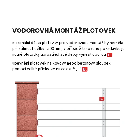
VODOROVNÁ MONTÁŽ PLOTOVEK
maximální délka plotovky pro vodorovnou montáž by neměla
přesáhnout délku 1500 mm, v případě takového požadavku je
nutné plotovky uprostřed své délky vynést oporou
upevnění plotovek na kovový nebo betonový sloupek
pomocí velké příchytky PILWOOD® „L“