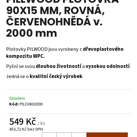
je
a
90X15 MM, ROVNÁ,
0,0
z
j
ČERVENOHNĚDÁ v.
5
í
hvězdiček.
2000 mm
t
?
Plotovky PILWOOD jsou vyrobeny z
dřevoplastového
kompozitu WPC.
Pyšní se svou
dlouhou životností
a
vysokou odolností
.
HLEDAT
Jedná se o
kvalitní český výrobek
.
D
Skladem
o
Kód:
PILCH802000
p
o
549 Kč
/ ks
r
453,72 Kč bez DPH
u
Měrná