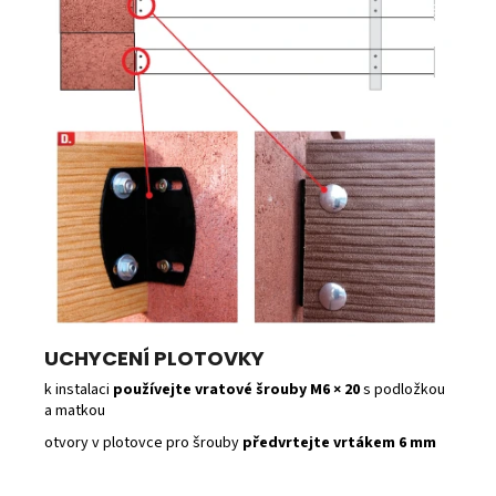
UCHYCENÍ PLOTOVKY
k instalaci
používejte vratové šrouby M6 × 20
s podložkou
a matkou
otvory v plotovce pro šrouby
předvrtejte vrtákem 6 mm