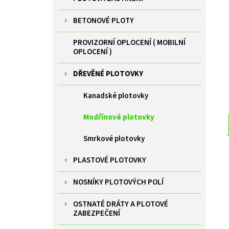
ZELENÁ BRANKA PILOFOR SUPER ŠÍŘKA
l
1094MM, SVAŘOVANÝ PANEL 2D, 50X200MM,
FAB V. 1980 MM
BETONOVÉ PLOTY
9 385 Kč
PROVIZORNÍ OPLOCENÍ ( MOBILNÍ
OPLOCENÍ )
DŘEVĚNÉ PLOTOVKY
Kanadské plotovky
Modřínové plotovky
Smrkové plotovky
PLASTOVÉ PLOTOVKY
NOSNÍKY PLOTOVÝCH POLÍ
OSTNATÉ DRÁTY A PLOTOVÉ
ZABEZPEČENÍ