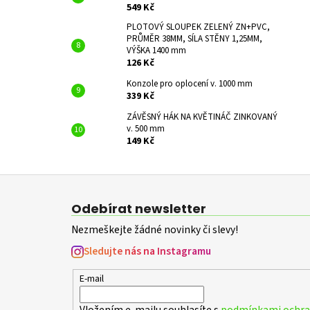
549 Kč
PLOTOVÝ SLOUPEK ZELENÝ ZN+PVC,
PRŮMĚR 38MM, SÍLA STĚNY 1,25MM,
VÝŠKA 1400 mm
126 Kč
Konzole pro oplocení v. 1000 mm
339 Kč
ZÁVĚSNÝ HÁK NA KVĚTINÁČ ZINKOVANÝ
v. 500 mm
149 Kč
Z
á
Odebírat newsletter
p
Nezmeškejte žádné novinky či slevy!
a
t
Sledujte nás na Instagramu
í
E-mail