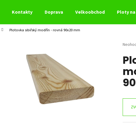
Kontakty
Doprava
Velkoobchod
Ploty na 
Plotovka sibiřský modřín - rovná 90x20 mm
Co potřebujete najít?
Průměr
Neoho
hodnoc
Pl
produk
HLEDAT
je
mo
0,0
z
9
5
Doporučujeme
hvězdi
ZV