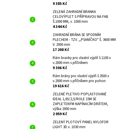
9 385 Kč
ZELENÁ ZAHRADNÍ BRANKA
CELOVÝPLET S PŘÍPRAVOU NA FAB
Š.1000 MM, v. 1000 mm
4 344 Kč
ZAHRADNÍ BRÁNA SE SPODNÍM
PLECHEM - TZV. ,,PSANÍČKO" Š. 3600 MM
V. 2000 mm
17 208 Kč
Rám branky pro vlastní výplň š.1100 x
v.2000 mm s příčníkem
9 306 Kč
Rám brány pro vlastní výplň š.3500 x
v.2000 mm s příčníkem pro pohon
19 616 Kč
ZELENÉ PLETIVO POPLASTOVANÉ
IDEAL 1,65/2,5/ROLE 15M SE
ZAPLETENÝM NAPÍNACÍM DRÁTEM,
výška 2000 mm
2 059 Kč
ZELENÝ PLOTOVÝ PANEL NYLOFOR
LIGHT 3D v. 1030 mm