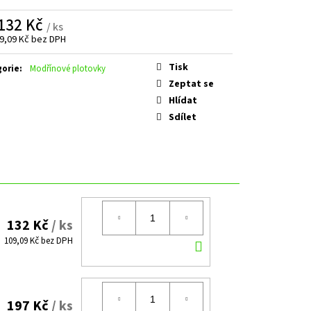
E SPODNÍM PLECHEM -
. 3600 MM V. 2000 MM
132 Kč
/ ks
9,09 Kč
bez DPH
á
Tisk
gorie
:
Modřínové plotovky
Zeptat se
Hlídat
Sdílet
132 Kč
/ ks
DO
109,09 Kč bez DPH
KOŠÍKU
197 Kč
/ ks