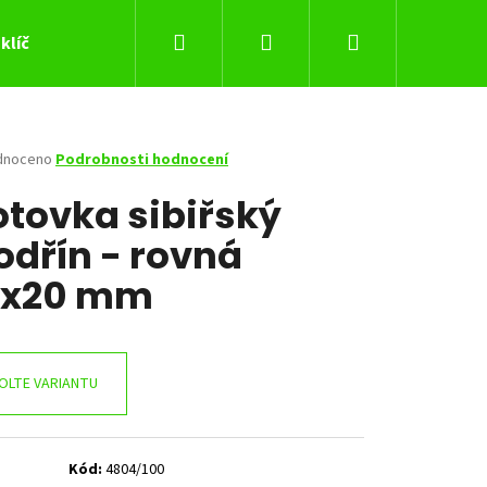
Hledat
Přihlášení
Nákupní
klíč
košík
né
dnoceno
Podrobnosti hodnocení
ení
otovka sibiřský
tu
dřín - rovná
0x20 mm
ček.
OLTE VARIANTU
Následující
Kód:
4804/100