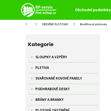
K
Přejít
na
o
Obchodní podmínky
obsah
Zpět
Zpět
š
do
do
í
Domů
DŘEVĚNÉ PLOTOVKY
Modřínové plotovky
k
obchodu
obchodu
P
o
Přeskočit
s
kategorie
Kategorie
t
r
SLOUPKY A VZPĚRY
a
PLETIVA
n
n
SVAŘOVANÉ KOVOVÉ PANELY
í
p
PODHRABOVÉ DESKY
a
BRÁNY A BRANKY
n
e
PLOTOVÁ ZASTÍNĚNÍ