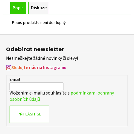
Popis
Diskuze
Popis produktu není dostupný
Z
á
Odebírat newsletter
p
Nezmeškejte žádné novinky či slevy!
a
t
Sledujte nás na Instagramu
í
E-mail
Vložením e-mailu souhlasíte s
podmínkami ochrany
osobních údajů
PŘIHLÁSIT SE