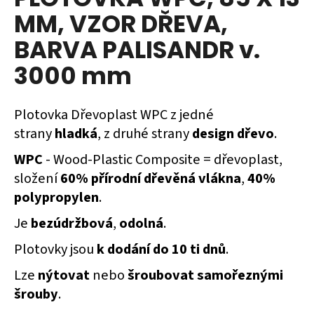
je
a
MM, VZOR DŘEVA,
0,0
z
j
BARVA PALISANDR v.
5
í
hvězdiček.
3000 mm
t
?
Plotovka Dřevoplast WPC z jedné
strany
hladká
, z druhé strany
design dřevo
.
WPC
- Wood-Plastic Composite = dřevoplast,
HLEDAT
složení
60% přírodní dřevěná vlákna
,
40%
polypropylen
.
Je
bezúdržbová
,
odolná
.
D
o
Plotovky jsou
k dodání do 10 ti dnů
.
p
o
Lze
nýtovat
nebo
šroubovat samořeznými
r
šrouby
.
u