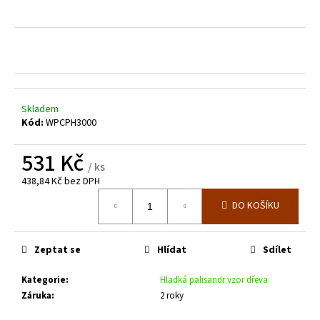
č
u
j
e
m
e
Skladem
ZELENÉ
Kód:
WPCPH3000
PLETIVO
POPLASTOVANÉ
531 Kč
IDEAL
/ ks
1,65/2,5/ROLE
438,84 Kč bez DPH
15M
Měrná
SE
DO KOŠÍKU
ZAPLETENÝM
cena:
NAPÍNACÍM
DRÁTEM,
VÝŠKA
Zeptat se
Hlídat
Sdílet
2000
MM
Kategorie
:
Hladká palisandr vzor dřeva
2
Záruka
:
2 roky
059
Kč