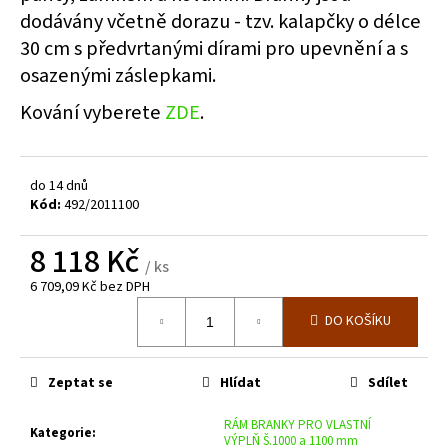
Kč
dodávány včetně dorazu - tzv. kalapčky o délce
30 cm s předvrtanými dírami pro upevnění a s
osazenými záslepkami.
Kování vyberete
ZDE
.
do 14 dnů
Kód:
492/2011100
8 118 Kč
/ ks
6 709,09 Kč bez DPH
Měrná
DO KOŠÍKU
cena:
Zeptat se
Hlídat
Sdílet
RÁM BRANKY PRO VLASTNÍ
Kategorie
:
VÝPLŇ Š.1000 a 1100 mm