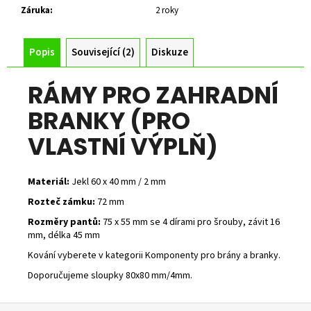
Záruka
:
2 roky
Popis
Související (2)
Diskuze
RÁMY PRO ZAHRADNÍ
BRANKY (PRO
VLASTNÍ VÝPLŇ)
Materiál:
Jekl 60 x 40 mm / 2 mm
Rozteč zámku:
72 mm
Rozměry pantů:
75 x 55 mm se 4 dírami pro šrouby, závit 16
mm, délka 45 mm
Kování vyberete v kategorii Komponenty pro brány a branky.
Doporučujeme sloupky 80x80 mm/4mm.