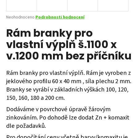
a
j
Průměrné
Neohodnoceno
Podrobnosti hodnocení
í
hodnocení
Rám branky pro
produktu
t
je
?
vlastní výplň š.1100 x
0,0
z
v.1200 mm bez příčníku
5
hvězdiček.
Rám branky pro vlastní výplň. Rám je vyroben z
HLEDAT
jeklového profilu 60 x 40 mm , síla plechu 2 mm.
Branky se vyrábí v základních výškách 100, 120,
150, 160, 180 a 200 cm.
D
o
Dodáváme v povrchové úpravě žárovým
p
zinkováním. Po dohodě lze dodat Zn + komaxit
o
r
dle požadavků.
u
Pro dopočítání ceny včetně barvy/komaxitu je