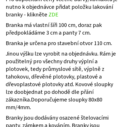
č
nutno k objednávce přidat položku lakování
u
j
branky - klikněte
ZDE
e
Branka má vlastní šíři 100 cm, doraz pak
m
e
předpokládáme 3 cm a panty 7 cm.
Branka je určena pro stavební otvor 110 cm.
ZELENÁ
Jinou výšku lze vyrobit na objednávku. Rám je
BRANKA
PILOFOR
použitelný pro všechny druhy výplní a
SUPER
ŠÍŘKA
plotovek, tedy průmyslové sítě, výplně z
1094MM,
tahokovu, dřevěné plotovky, plastové a
SVAŘOVANÝ
PANEL
dřevoplastové plotovky atd. Kovové sloupky
2D,
lze doobjednat po dohodě dle přání
50X200MM,
FAB
zákazníka.Doporučujeme sloupky 80x80
V.
mm/4mm.
1980
MM
Branky jsou dodávány osazené štelovacími
9
385
panty, zámkem a kováním. Branky jsou