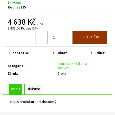
č
Skladem
u
Kód:
ZB125
j
e
4 638 Kč
m
/ ks
e
3 833,06 Kč bez DPH
Měrná
DO KOŠÍKU
cena:
ZAHRADNÍ
BRÁNA
SE
Zeptat se
Hlídat
Sdílet
SPODNÍM
PLECHEM
Branka FAB s klikou a
-
Kategorie
:
zámkem
TZV.
Záruka
:
2 roky
,,PSANÍČKO"
Š.
3600
MM
Popis
Diskuze
V.
2000
MM
Popis produktu není dostupný
17
208