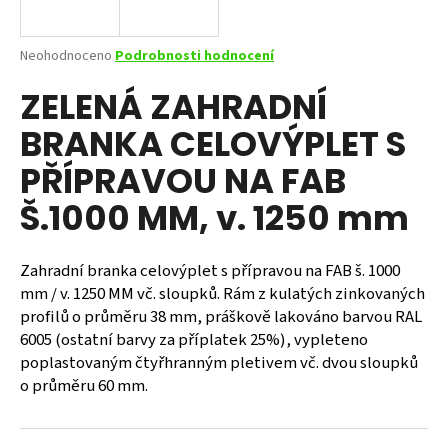
a
j
Průměrné
Neohodnoceno
Podrobnosti hodnocení
í
hodnocení
ZELENÁ ZAHRADNÍ
produktu
t
je
?
BRANKA CELOVÝPLET S
0,0
z
PŘÍPRAVOU NA FAB
5
hvězdiček.
Š.1000 MM, v. 1250 mm
HLEDAT
Zahradní branka celovýplet s přípravou na FAB š. 1000
mm / v. 1250 MM vč. sloupků. Rám z kulatých zinkovaných
profilů o průměru 38 mm, práškově lakováno barvou RAL
D
o
6005 (ostatní barvy za příplatek 25%), vypleteno
p
poplastovaným čtyřhranným pletivem vč. dvou sloupků
o
o průměru 60 mm.
r
u