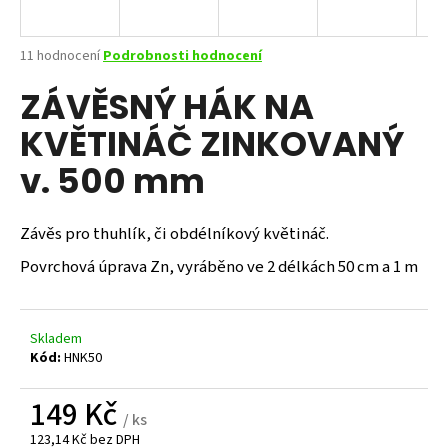
a
j
Průměrné
11 hodnocení
Podrobnosti hodnocení
í
hodnocení
ZÁVĚSNÝ HÁK NA
produktu
t
je
?
KVĚTINÁČ ZINKOVANÝ
3,5
z
v. 500 mm
5
hvězdiček.
Závěs pro thuhlík, či obdélníkový květináč.
HLEDAT
Povrchová úprava Zn, vyráběno ve 2 délkách 50 cm a 1 m
D
o
Skladem
Kód:
HNK50
p
o
149 Kč
r
/ ks
u
123,14 Kč bez DPH