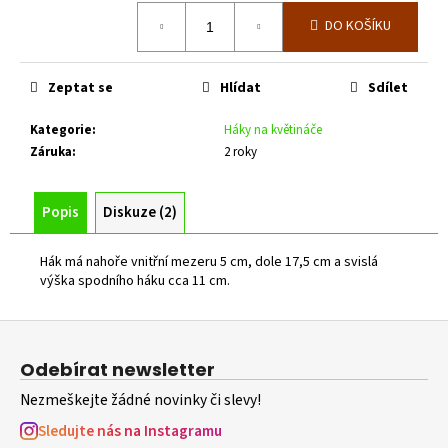
č
Měrná
u
DO KOŠÍKU
cena:
j
e
m
Zeptat se
Hlídat
Sdílet
e
Kategorie
:
Háky na květináče
Záruka
:
2 roky
ZAHRADNÍ
BRÁNA
SE
Popis
Diskuze (2)
SPODNÍM
PLECHEM
-
Hák má nahoře vnitřní mezeru 5 cm, dole 17,5 cm a svislá
TZV.
výška spodního háku cca 11 cm.
,,PSANÍČKO"
Š.
3600
Z
MM
á
V.
Odebírat newsletter
2000
p
MM
Nezmeškejte žádné novinky či slevy!
a
17
t
Sledujte nás na Instagramu
208