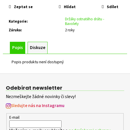
č
u
Zeptat se
Hlídat
Sdílet
j
e
Držáky ostnatého drátu -
Kategorie
:
Bavolety
m
Záruka
:
2 roky
e
Popis
Diskuze
RÁM
BRANKY
PRO
Popis produktu není dostupný
VLASTNÍ
VÝPLŇ
Š.1100
Z
X
á
V.2000
Odebírat newsletter
MM
p
S
Nezmeškejte žádné novinky či slevy!
a
PŘÍČNÍKEM
t
Sledujte nás na Instagramu
9
306
í
Kč
E-mail