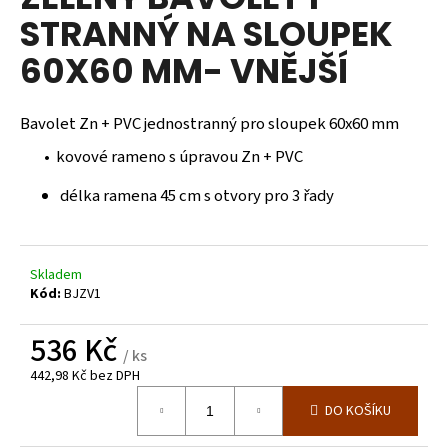
je
a
STRANNÝ NA SLOUPEK
0,0
z
j
60X60 MM- VNĚJŠÍ
5
í
hvězdiček.
t
Bavolet Zn + PVC jednostranný pro sloupek 60x60 mm
?
• kovové rameno s úpravou Zn + PVC
délka ramena 45 cm s otvory pro 3 řady
HLEDAT
Skladem
Kód:
BJZV1
D
o
536 Kč
/ ks
p
442,98 Kč bez DPH
o
Měrná
r
DO KOŠÍKU
cena:
u