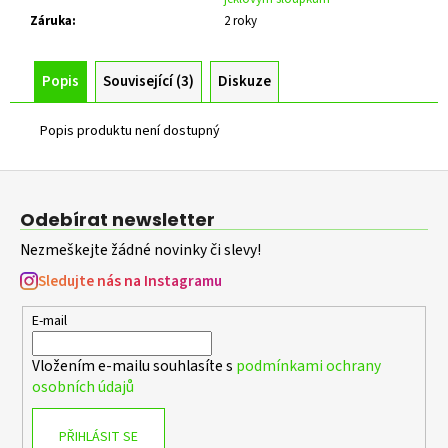
č
u
Záruka
:
2 roky
j
e
Popis
Související (3)
Diskuze
m
e
Popis produktu není dostupný
KONZOLE
Z
PRO
á
OPLOCENÍ
Odebírat newsletter
V.
p
1000
Nezmeškejte žádné novinky či slevy!
a
MM
t
Sledujte nás na Instagramu
339
Kč
í
E-mail
Vložením e-mailu souhlasíte s
podmínkami ochrany
osobních údajů
PŘIHLÁSIT SE