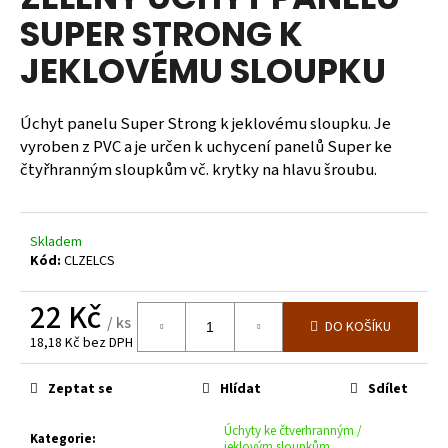
je
a
SUPER STRONG K
0,0
z
j
JEKLOVÉMU SLOUPKU
5
í
hvězdiček.
t
Úchyt panelu Super Strong k jeklovému sloupku. Je
?
vyroben z PVC a je určen k uchycení panelů Super ke
čtyřhranným sloupkům vč. krytky na hlavu šroubu.
HLEDAT
Skladem
Kód:
CLZELCS
22 Kč
D
/ ks
DO KOŠÍKU
o
18,18 Kč bez DPH
p
Měrná
cena:
o
Zeptat se
Hlídat
Sdílet
r
u
Úchyty ke čtverhranným /
Kategorie
:
jeklovým sloupkům