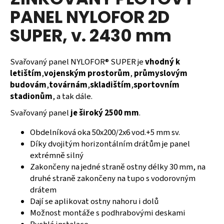
je
a
PANEL NYLOFOR 2D
0,0
z
j
SUPER, v. 2430 mm
5
í
hvězdiček.
t
Svařovaný panel NYLOFOR® SUPER je
vhodný k
?
letištím
,
vojenským prostorům
,
průmyslovým
budovám
,
továrnám
,
skladištím
,
sportovním
stadionům
, a tak dále.
Svařovaný panel
je široký 2500 mm
.
HLEDAT
Obdelníková oka 50x200/2x6 vod.+5 mm sv.
Díky dvojitým horizontálním drátům je panel
extrémně silný
D
Zakončeny na jedné straně ostny délky 30 mm, na
o
druhé straně zakončeny na tupo s vodorovným
p
drátem
o
Dají se aplikovat ostny nahoru i dolů
r
Možnost montáže s podhrabovými deskami
u