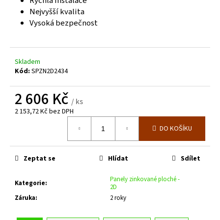
č
Rychlá instalace
u
Nejvyšší kvalita
j
Vysoká bezpečnost
e
m
e
Skladem
Kód:
SPZN2D2434
PLOTOVÝ
SLOUPEK
2 606 Kč
ZELENÝ
/ ks
ZN+PVC,
2 153,72 Kč bez DPH
PRŮMĚR
Měrná
38MM,
DO KOŠÍKU
cena:
SÍLA
STĚNY
1,25MM,
Zeptat se
Hlídat
Sdílet
VÝŠKA
1400
MM
Panely zinkované ploché -
Kategorie
:
2D
126
Kč
Záruka
:
2 roky