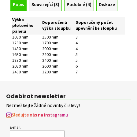
Popis
Související (3)
Podobné (4)
Diskuze
Výška
Doporučená
Doporučený počet
plotového
výška sloupku
upevnění ke sloupku
panelu
1030 mm
1500 mm
3
1230 mm
1700 mm
4
1430 mm
2000 mm
4
1630 mm
2200 mm
5
1830 mm
2400 mm
5
2030 mm
2600 mm
6
2430 mm
3200 mm
7
Z
á
Odebírat newsletter
p
Nezmeškejte žádné novinky či slevy!
a
t
Sledujte nás na Instagramu
í
E-mail