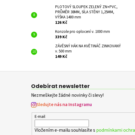
PLOTOVÝ SLOUPEK ZELENÝ ZN+PVC,
PRŮMĚR 38MM, SÍLA STĚNY 1,25MM,
VÝŠKA 1400 mm
126 Kč
Konzole pro oplocení v. 1000 mm
339 Kč
ZÁVĚSNÝ HÁK NA KVĚTINÁČ ZINKOVANÝ
v. 500 mm
149 Kč
Z
á
Odebírat newsletter
p
Nezmeškejte žádné novinky či slevy!
a
t
Sledujte nás na Instagramu
í
E-mail
Vložením e-mailu souhlasíte s
podmínkami ochran