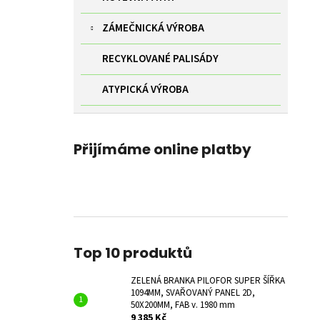
ZÁMEČNICKÁ VÝROBA
RECYKLOVANÉ PALISÁDY
ATYPICKÁ VÝROBA
Přijímáme online platby
Top 10 produktů
ZELENÁ BRANKA PILOFOR SUPER ŠÍŘKA
1094MM, SVAŘOVANÝ PANEL 2D,
50X200MM, FAB v. 1980 mm
9 385 Kč