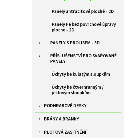
ZELENÁ BRANKA PILOFOR SUPER ŠÍŘKA
l
1094MM, SVAŘOVANÝ PANEL 2D, 50X200MM,
Panely antracitové ploché - 2D
FAB V. 1980 MM
9 385 Kč
Panely Fe bez povrchové úpravy
ploché - 2D
PANELY S PROLISEM - 3D
PŘÍSLUŠENSTVÍ PRO SVAŘOVANÉ
PANELY
Úchyty ke kulatým sloupkům
Úchyty ke čtverhranným /
jeklovým sloupkům
PODHRABOVÉ DESKY
BRÁNY A BRANKY
PLOTOVÁ ZASTÍNĚNÍ