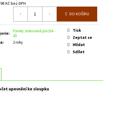
,98 Kč bez DPH
á
DO KOŠÍKU
Tisk
Panely zinkované ploché -
gorie
:
2D
Zeptat se
ka
:
2 roky
Hlídat
Sdílet
čet upevnění ke sloupku