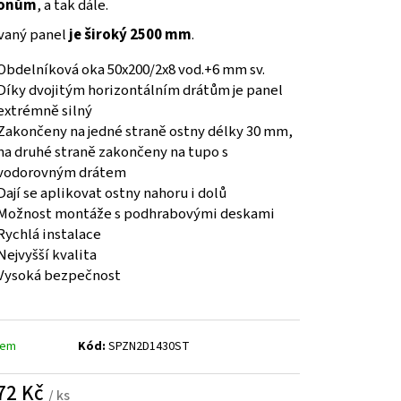
E SPODNÍM PLECHEM -
ionům
, a tak dále.
. 3600 MM V. 2000 MM
vaný panel
je široký 2500 mm
.
Obdelníková oka 50x200/2x8 vod.+6 mm sv.
Díky dvojitým horizontálním drátům je panel
extrémně silný
Zakončeny na jedné straně ostny délky 30 mm,
na druhé straně zakončeny na tupo s
vodorovným drátem
Dají se aplikovat ostny nahoru i dolů
Možnost montáže s podhrabovými deskami
Rychlá instalace
Nejvyšší kvalita
Vysoká bezpečnost
dem
Kód:
SPZN2D1430ST
72 Kč
/ ks