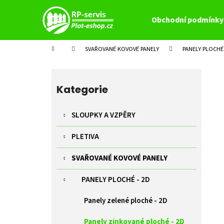
K
Přejít
na
o
Obchodní podmínky
obsah
Zpět
Zpět
š
do
do
í
Domů
SVAŘOVANÉ KOVOVÉ PANELY
PANELY PLOCHÉ 
k
obchodu
obchodu
P
o
Přeskočit
s
kategorie
Kategorie
t
r
SLOUPKY A VZPĚRY
a
PLETIVA
n
n
SVAŘOVANÉ KOVOVÉ PANELY
í
p
PANELY PLOCHÉ - 2D
a
Panely zelené ploché - 2D
n
e
Panely zinkované ploché - 2D