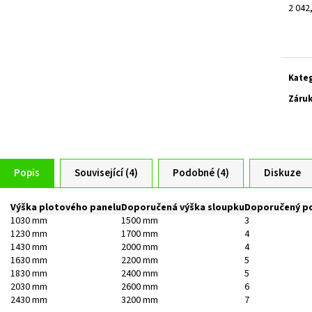
2 042
Měrn
cena:
Kate
Záru
Popis
Související (4)
Podobné (4)
Diskuze
Výška plotového panelu
Doporučená výška sloupku
Doporučený po
1030 mm
1500 mm
3
1230 mm
1700 mm
4
1430 mm
2000 mm
4
1630 mm
2200 mm
5
1830 mm
2400 mm
5
2030 mm
2600 mm
6
2430 mm
3200 mm
7