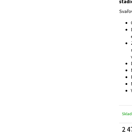
ZELENÁ ZAHRADNÍ BRANKA CELOVÝPLET S
ZAHRADNÍ BRÁNA S
stad
PŘÍPRAVOU NA FAB Š.1000 MM, V. 1000 MM
TZV. ,,PSANÍČKO" Š
Svařo
4 344 Kč
17 208 Kč
Skla
2 4