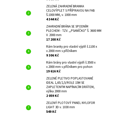
ZELENÁ ZAHRADNÍ BRANKA
CELOVÝPLET S PŘÍPRAVOU NA FAB
Š.1000 MM, v. 1000 mm
4 344 Kč
ZAHRADNÍ BRÁNA SE SPODNÍM
PLECHEM - TZV. ,,PSANÍČKO" Š. 3600 MM
V. 2000 mm
17 208 Kč
Rám branky pro vlastní výplň š.1100 x
v.2000 mm s příčníkem
9 306 Kč
Rám brány pro vlastní výplň š.3500 x
v.2000 mm s příčníkem pro pohon
19 616 Kč
ZELENÉ PLETIVO POPLASTOVANÉ
IDEAL 1,65/2,5/ROLE 15M SE
ZAPLETENÝM NAPÍNACÍM DRÁTEM,
výška 2000 mm
2 059 Kč
ZELENÝ PLOTOVÝ PANEL NYLOFOR
LIGHT 3D v. 1030 mm
549 Kč