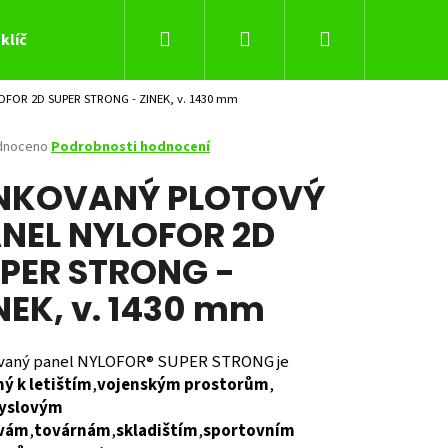
Hledat
Přihlášení
Nákupní
klíč
FOR 2D SUPER STRONG - ZINEK, v. 1430 mm
košík
né
dnoceno
Podrobnosti hodnocení
ení
NKOVANÝ PLOTOVÝ
tu
NEL NYLOFOR 2D
PER STRONG -
ček.
NEK, v. 1430 mm
vaný panel NYLOFOR® SUPER STRONG je
ý k letištím
,
vojenským prostorům
,
Následující
yslovým
vám
,
továrnám
,
skladištím
,
sportovním