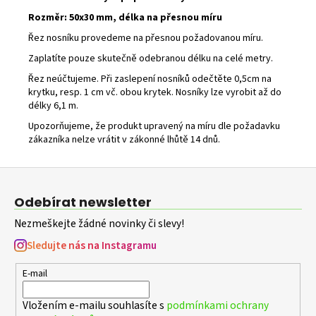
Kč
Rozměr: 50x30 mm, délka na přesnou míru
Řez nosníku provedeme na přesnou požadovanou míru.
Zaplatíte pouze skutečně odebranou délku na celé metry.
Řez neúčtujeme. Při zaslepení nosníků odečtěte 0,5cm na
krytku, resp. 1 cm vč. obou krytek. Nosníky lze vyrobit až do
délky 6,1 m.
Upozorňujeme, že produkt upravený na míru dle požadavku
zákazníka nelze vrátit v zákonné lhůtě 14 dnů.
Z
á
Odebírat newsletter
p
Nezmeškejte žádné novinky či slevy!
a
t
Sledujte nás na Instagramu
í
E-mail
Vložením e-mailu souhlasíte s
podmínkami ochrany