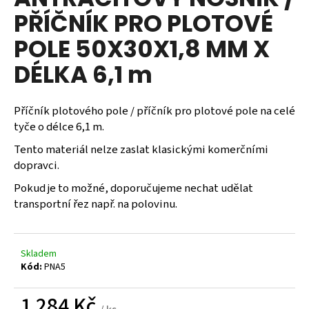
je
a
PŘÍČNÍK PRO PLOTOVÉ
0,0
z
j
POLE 50X30X1,8 MM X
5
í
hvězdiček.
DÉLKA 6,1 m
t
?
Příčník plotového pole / příčník pro plotové pole na celé
tyče o délce 6,1 m.
Tento materiál nelze zaslat klasickými komerčními
HLEDAT
dopravci.
Pokud je to možné, doporučujeme nechat udělat
transportní řez např. na polovinu.
D
o
p
Skladem
o
Kód:
PNA5
r
u
1 284 Kč