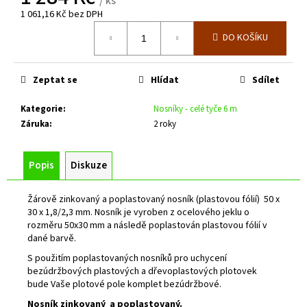
č
/ ks
1 061,16 Kč bez DPH
u
Měrná
j
DO KOŠÍKU
cena:
e
m
e
Zeptat se
Hlídat
Sdílet
Kategorie
:
Nosníky - celé tyče 6 m
ZELENÁ
Záruka
:
2 roky
BRANKA
PILOFOR
SUPER
ŠÍŘKA
Popis
Diskuze
1094MM,
SVAŘOVANÝ
PANEL
Žárově zinkovaný a poplastovaný nosník (plastovou fólií) 50 x
2D,
30 x 1,8/2,3 mm. Nosník je vyroben z ocelového jeklu o
50X200MM,
rozměru 50x30 mm a následě poplastován plastovou fólií v
FAB
dané barvě.
V.
1980
S použitím poplastovaných nosníků pro uchycení
MM
bezúdržbových plastových a dřevoplastových plotovek
bude Vaše plotové pole komplet bezúdržbové.
9
385
Nosník zinkovaný a poplastovaný.