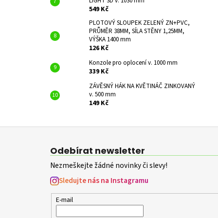
LIGHT 3D v. 1030 mm
549 Kč
PLOTOVÝ SLOUPEK ZELENÝ ZN+PVC,
PRŮMĚR 38MM, SÍLA STĚNY 1,25MM,
VÝŠKA 1400 mm
126 Kč
Konzole pro oplocení v. 1000 mm
339 Kč
ZÁVĚSNÝ HÁK NA KVĚTINÁČ ZINKOVANÝ
v. 500 mm
149 Kč
Z
á
Odebírat newsletter
p
Nezmeškejte žádné novinky či slevy!
a
t
Sledujte nás na Instagramu
í
E-mail