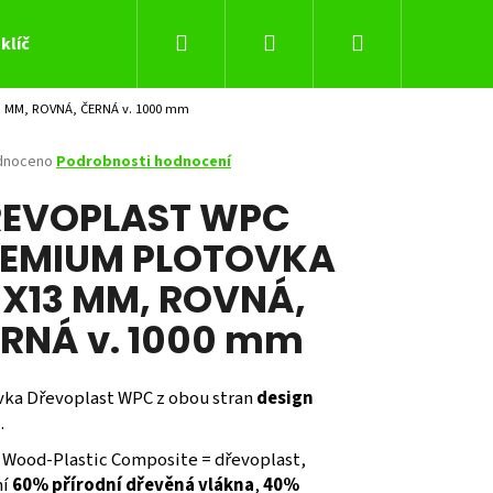
Hledat
Přihlášení
Nákupní
klíč
 MM, ROVNÁ, ČERNÁ v. 1000 mm
košík
né
dnoceno
Podrobnosti hodnocení
ení
EVOPLAST WPC
tu
EMIUM PLOTOVKA
X13 MM, ROVNÁ,
ček.
RNÁ v. 1000 mm
vka Dřevoplast WPC z obou stran
design
o
.
Následující
- Wood-Plastic Composite = dřevoplast,
ní
60% přírodní dřevěná vlákna
,
40%