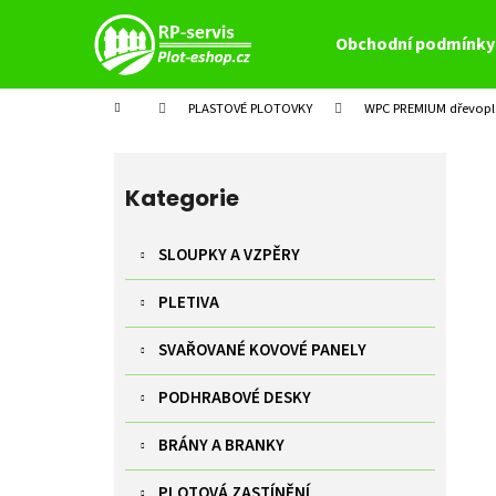
K
Přejít
na
o
Obchodní podmínky
obsah
Zpět
Zpět
š
do
do
í
Domů
PLASTOVÉ PLOTOVKY
WPC PREMIUM dřevopl
k
obchodu
obchodu
P
o
Přeskočit
s
kategorie
Kategorie
t
r
SLOUPKY A VZPĚRY
a
PLETIVA
n
n
SVAŘOVANÉ KOVOVÉ PANELY
í
p
PODHRABOVÉ DESKY
a
BRÁNY A BRANKY
n
e
PLOTOVÁ ZASTÍNĚNÍ