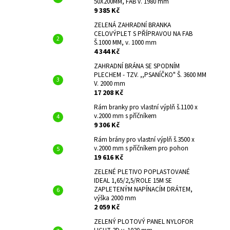
50X200MM, FAB v. 1980 mm
9 385 Kč
ZELENÁ ZAHRADNÍ BRANKA
CELOVÝPLET S PŘÍPRAVOU NA FAB
Š.1000 MM, v. 1000 mm
4 344 Kč
ZAHRADNÍ BRÁNA SE SPODNÍM
PLECHEM - TZV. ,,PSANÍČKO" Š. 3600 MM
V. 2000 mm
17 208 Kč
Rám branky pro vlastní výplň š.1100 x
v.2000 mm s příčníkem
9 306 Kč
Rám brány pro vlastní výplň š.3500 x
v.2000 mm s příčníkem pro pohon
19 616 Kč
ZELENÉ PLETIVO POPLASTOVANÉ
IDEAL 1,65/2,5/ROLE 15M SE
ZAPLETENÝM NAPÍNACÍM DRÁTEM,
výška 2000 mm
2 059 Kč
ZELENÝ PLOTOVÝ PANEL NYLOFOR