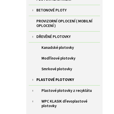
ZELENÁ BRANKA PILOFOR SUPER ŠÍŘKA
l
1094MM, SVAŘOVANÝ PANEL 2D, 50X200MM,
FAB V. 1980 MM
BETONOVÉ PLOTY
9 385 Kč
PROVIZORNÍ OPLOCENÍ ( MOBILNÍ
OPLOCENÍ )
DŘEVĚNÉ PLOTOVKY
Kanadské plotovky
Modřínové plotovky
Smrkové plotovky
PLASTOVÉ PLOTOVKY
Plastové plotovky z recyklátu
WPC KLASIK dřevoplastové
plotovky