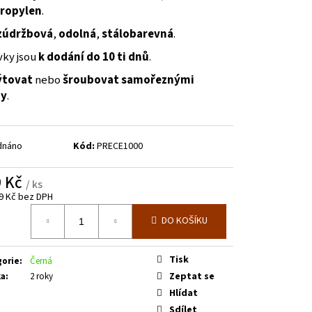
E SPODNÍM PLECHEM -
ropylen
.
. 3600 MM V. 2000 MM
zúdržbová
,
odolná
,
stálobarevná
.
vky jsou
k dodání do 10 ti dnů
.
ýtovat
nebo
šroubovat samořeznými
by
.
dnáno
Kód:
PRECE1000
9 Kč
/ ks
9 Kč bez DPH
á
DO KOŠÍKU
Tisk
gorie
:
Černá
Zeptat se
ka
:
2 roky
Hlídat
Sdílet