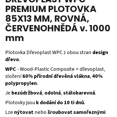
je
a
PREMIUM PLOTOVKA
0,0
z
j
85X13 MM, ROVNÁ,
5
í
hvězdiček.
ČERVENOHNĚDÁ v. 1000
t
?
mm
Plotovka Dřevoplast WPC z obou stran
design
dřevo
.
HLEDAT
WPC
- Wood-Plastic Composite = dřevoplast,
složení
60% přírodní dřevěná vlákna
,
40%
polypropylen
.
D
o
Je
bezúdržbová
,
odolná
,
stálobarevná
.
p
o
Plotovky jsou
k dodání do 10 ti dnů
.
r
Lze
nýtovat
nebo
šroubovat samořeznými
u