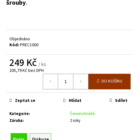
č
šrouby
.
u
j
e
m
e
Objednáno
Kód:
PREC1000
RÁM
BRÁNY
249 Kč
PRO
/ ks
VLASTNÍ
205,79 Kč bez DPH
VÝPLŇ
Měrná
Š.3500
DO KOŠÍKU
cena:
X
V.2000
MM
Zeptat se
Hlídat
Sdílet
S
PŘÍČNÍKEM
PRO
Kategorie
:
Červenohnědá
POHON
Záruka
:
2 roky
19
616
Kč
Popis
Diskuze