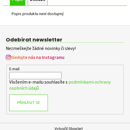
Popis produktu není dostupný
Z
á
Odebírat newsletter
p
Nezmeškejte žádné novinky či slevy!
a
t
Sledujte nás na Instagramu
í
E-mail
Vložením e-mailu souhlasíte s
podmínkami ochrany
osobních údajů
PŘIHLÁSIT SE
Vytvořil Shoptet