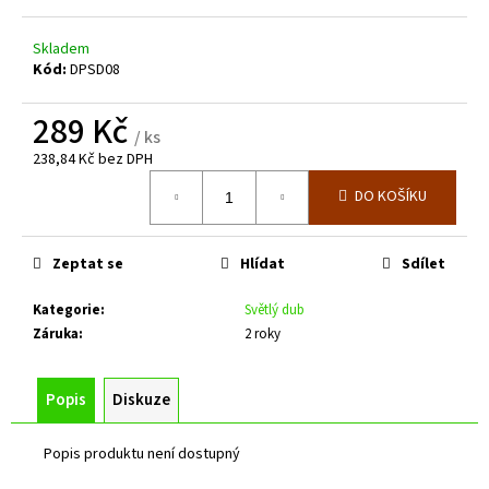
č
u
j
Skladem
Kód:
DPSD08
e
m
289 Kč
e
/ ks
238,84 Kč bez DPH
Měrná
PLOTOVÝ
DO KOŠÍKU
cena:
SLOUPEK
ZELENÝ
ZN+PVC,
PRŮMĚR
Zeptat se
Hlídat
Sdílet
38MM,
SÍLA
Kategorie
:
Světlý dub
STĚNY
1,25MM,
Záruka
:
2 roky
VÝŠKA
1400
MM
Popis
Diskuze
126
Kč
Popis produktu není dostupný