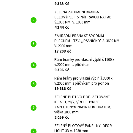
9 385 Kč
ZELENÁ ZAHRADNÍ BRANKA
CELOVÝPLET S PŘÍPRAVOU NA FAB
Š.1000 MM, v. 1000 mm
4 344 Kč
ZAHRADNÍ BRÁNA SE SPODNÍM
PLECHEM - TZV. ,,PSANÍČKO" Š. 3600 MM
V. 2000 mm
17 208 Kč
Rám branky pro vlastní výplň š.1100 x
v.2000 mm s příčníkem
9 306 Kč
Rám brány pro vlastní výplň š.3500 x
v.2000 mm s příčníkem pro pohon
19 616 Kč
ZELENÉ PLETIVO POPLASTOVANÉ
IDEAL 1,65/2,5/ROLE 15M SE
ZAPLETENÝM NAPÍNACÍM DRÁTEM,
výška 2000 mm
2 059 Kč
ZELENÝ PLOTOVÝ PANEL NYLOFOR
LIGHT 3D v. 1030 mm