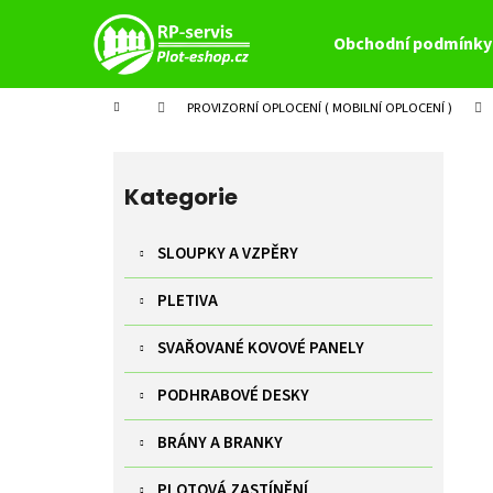
K
Přejít
na
o
Obchodní podmínky
obsah
Zpět
Zpět
š
do
do
í
Domů
PROVIZORNÍ OPLOCENÍ ( MOBILNÍ OPLOCENÍ )
k
obchodu
obchodu
P
o
Přeskočit
s
kategorie
Kategorie
t
r
SLOUPKY A VZPĚRY
a
PLETIVA
n
n
SVAŘOVANÉ KOVOVÉ PANELY
í
p
PODHRABOVÉ DESKY
a
BRÁNY A BRANKY
n
e
PLOTOVÁ ZASTÍNĚNÍ