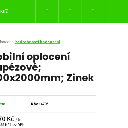
Hledat
Přihlášení
Nákupní
klíč
košík
né
dnoceno
Podrobnosti hodnocení
ení
bilní oplocení
tu
apézové;
00x2000mm; Zinek
ček.
dem
Kód:
4705
Následující
70 Kč
/ ks
,88 Kč bez DPH