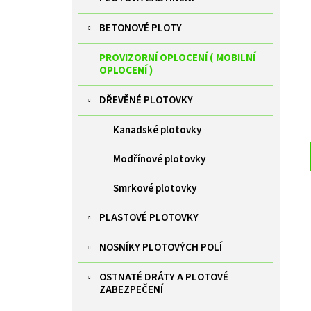
ZELENÁ BRANKA PILOFOR SUPER ŠÍŘKA
l
1094MM, SVAŘOVANÝ PANEL 2D, 50X200MM,
FAB V. 1980 MM
BETONOVÉ PLOTY
9 385 Kč
PROVIZORNÍ OPLOCENÍ ( MOBILNÍ
OPLOCENÍ )
DŘEVĚNÉ PLOTOVKY
Kanadské plotovky
Modřínové plotovky
Smrkové plotovky
PLASTOVÉ PLOTOVKY
NOSNÍKY PLOTOVÝCH POLÍ
OSTNATÉ DRÁTY A PLOTOVÉ
ZABEZPEČENÍ