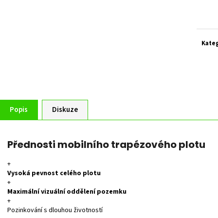
ZELENÁ ZAHRADNÍ BRANKA CELOVÝPLET S
ZAHRADNÍ BRÁNA S
Měrn
PŘÍPRAVOU NA FAB Š.1000 MM, V. 1000 MM
TZV. ,,PSANÍČKO" Š
cena:
4 344 Kč
17 208 Kč
Kate
Popis
Diskuze
Přednosti mobilního trapézového plotu
+
Vysoká pevnost celého plotu
+
Maximální vizuální oddělení pozemku
+
Pozinkování s dlouhou životností