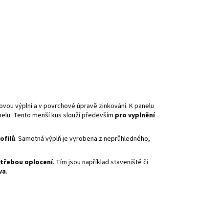
vou výplní a v povrchové úpravě zinkování. K panelu
elu. Tento menší kus slouží především
pro vyplnění
ofilů
. Samotná výplň je vyrobena z neprůhledného,
otřebou oplocení
. Tím jsou například staveniště či
va
.