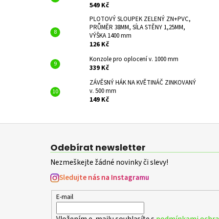
549 Kč
PLOTOVÝ SLOUPEK ZELENÝ ZN+PVC,
PRŮMĚR 38MM, SÍLA STĚNY 1,25MM,
VÝŠKA 1400 mm
126 Kč
Konzole pro oplocení v. 1000 mm
339 Kč
ZÁVĚSNÝ HÁK NA KVĚTINÁČ ZINKOVANÝ
v. 500 mm
149 Kč
Z
á
Odebírat newsletter
p
Nezmeškejte žádné novinky či slevy!
a
t
Sledujte nás na Instagramu
í
E-mail