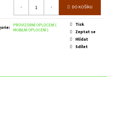
E SPODNÍM PLECHEM -
á
. 3600 MM V. 2000 MM
DO KOŠÍKU
Tisk
PROVIZORNÍ OPLOCENÍ (
gorie
:
MOBILNÍ OPLOCENÍ )
Zeptat se
Hlídat
Sdílet