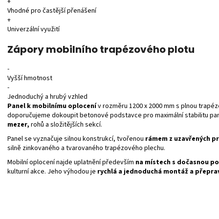
+
Vhodné pro častější přenášení
+
Univerzální využití
Zápory mobilního trapézového plotu
-
Vyšší hmotnost
-
Jednoduchý a hrubý vzhled
Panel k mobilnímu oplocení
v rozměru 1200 x 2000 mm s plnou trapézo
doporučujeme dokoupit betonové podstavce pro maximální stabilitu pan
mezer,
rohů a složitějších sekcí.
Panel se vyznačuje silnou konstrukcí, tvořenou
rámem z uzavřených pr
silně zinkovaného a tvarovaného trapézového plechu.
Mobilní oplocení najde uplatnění především
na místech s dočasnou p
kulturní akce. Jeho výhodou je
rychlá a jednoduchá montáž a přepra