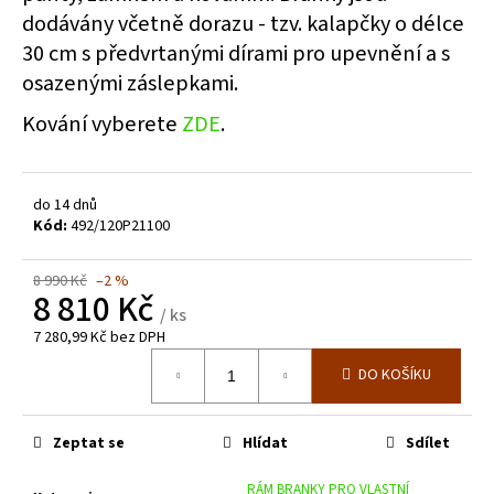
dodávány včetně dorazu - tzv. kalapčky o délce
30 cm s předvrtanými dírami pro upevnění a s
osazenými záslepkami.
Kování vyberete
ZDE
.
do 14 dnů
Kód:
492/120P21100
8 990 Kč
–2 %
8 810 Kč
/ ks
7 280,99 Kč bez DPH
Měrná
DO KOŠÍKU
cena:
Zeptat se
Hlídat
Sdílet
RÁM BRANKY PRO VLASTNÍ