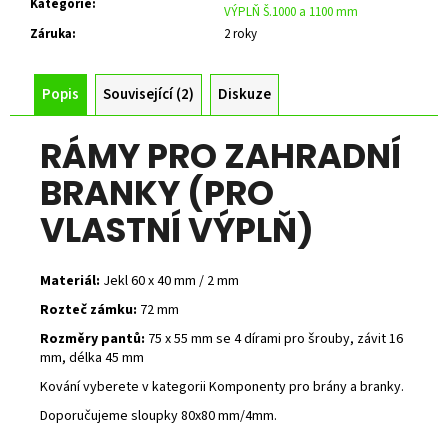
Kategorie
:
VÝPLŇ Š.1000 a 1100 mm
Záruka
:
2 roky
Popis
Související (2)
Diskuze
RÁMY PRO ZAHRADNÍ
BRANKY (PRO
VLASTNÍ VÝPLŇ)
Materiál:
Jekl 60 x 40 mm / 2 mm
Rozteč zámku:
72 mm
Rozměry pantů:
75 x 55 mm se 4 dírami pro šrouby, závit 16
mm, délka 45 mm
Kování vyberete v kategorii Komponenty pro brány a branky.
Doporučujeme sloupky 80x80 mm/4mm.