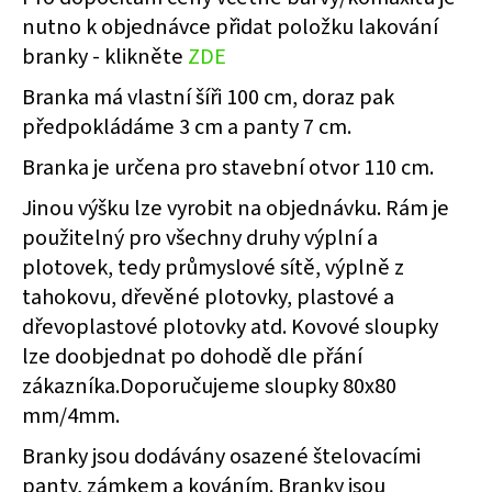
č
nutno k objednávce přidat položku lakování
u
j
branky - klikněte
ZDE
e
Branka má vlastní šíři 100 cm, doraz pak
m
e
předpokládáme 3 cm a panty 7 cm.
Branka je určena pro stavební otvor 110 cm.
RÁM
Jinou výšku lze vyrobit na objednávku. Rám je
BRANKY
PRO
použitelný pro všechny druhy výplní a
VLASTNÍ
VÝPLŇ
plotovek, tedy průmyslové sítě, výplně z
Š.1100
tahokovu, dřevěné plotovky, plastové a
X
V.2000
dřevoplastové plotovky atd. Kovové sloupky
MM
lze doobjednat po dohodě dle přání
S
PŘÍČNÍKEM
zákazníka.Doporučujeme sloupky 80x80
9
mm/4mm.
306
Kč
Branky jsou dodávány osazené štelovacími
panty, zámkem a kováním. Branky jsou