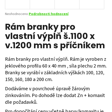
a
j
Průměrné
Neohodnoceno
Podrobnosti hodnocení
í
hodnocení
Rám branky pro
produktu
t
je
?
vlastní výplň š.1100 x
0,0
z
v.1200 mm s příčníkem
5
hvězdiček.
Rám branky pro vlastní výplň. Rám je vyroben z
HLEDAT
jeklového profilu 60 x 40 mm , síla plechu 2 mm.
Branky se vyrábí v základních výškách 100, 120,
150, 160, 180 a 200 cm.
D
o
Dodáváme v povrchové úpravě žárovým
p
zinkováním. Po dohodě lze dodat Zn + komaxit
o
r
dle požadavků.
u
Pro dopočítání ceny včetně barvy/komaxitu je