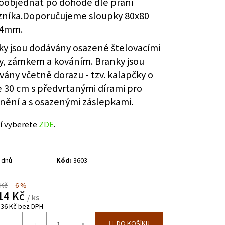
doobjednat po dohodě dle přání
zníka.Doporučujeme sloupky 80x80
4mm.
ky jsou dodávány osazené štelovacími
y, zámkem a kováním. Branky jsou
ány včetně dorazu - tzv. kalapčky o
e 30 cm s předvrtanými dírami pro
nění a s osazenými záslepkami.
í vyberete
ZDE
.
 dnů
Kód:
3603
 Kč
–6 %
14 Kč
/ ks
,36 Kč bez DPH
á
DO KOŠÍKU