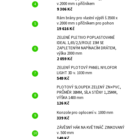
v.2000 mm s příčníkem
9 306 Kč
Rám brány pro vlastní výplň š.3500 x
v.2000 mm s příčníkem pro pohon
19 616 Kč
ZELENÉ PLETIVO POPLASTOVANÉ
IDEAL 1,65/2,5/ROLE 15M SE
ZAPLETENÝM NAPÍNACÍM DRÁTEM,
výška 2000 mm
2 059 Kč
ZELENÝ PLOTOVÝ PANEL NYLOFOR
LIGHT 3D v. 1030 mm
549 Kč
PLOTOVÝ SLOUPEK ZELENÝ ZN+PVC,
PRŮMĚR 38MM, SÍLA STĚNY 1,25MM,
VÝŠKA 1400 mm
126 Kč
Konzole pro oplocení v. 1000 mm
339 Kč
ZÁVĚSNÝ HÁK NA KVĚTINÁČ ZINKOVANÝ
v. 500 mm
149 Kč