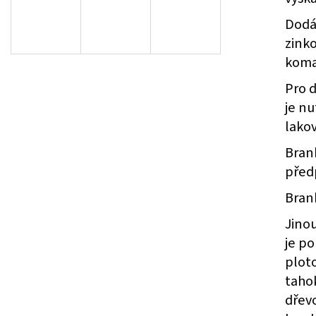
ZELENÁ ZAHRADNÍ BRANKA CELOVÝPLET S
ZAHRADNÍ BRÁNA S
PŘÍPRAVOU NA FAB Š.1000 MM, V. 1000 MM
TZV. ,,PSANÍČKO" Š
Dodá
4 344 Kč
17 208 Kč
zink
koma
Pro 
je n
lakov
Brank
před
Brank
Jino
je po
ploto
taho
dřev