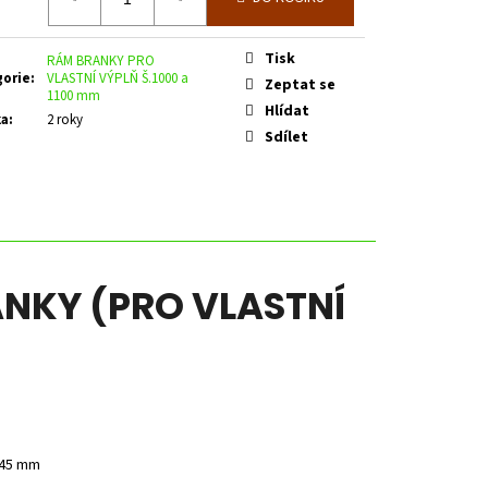
Tisk
RÁM BRANKY PRO
gorie
:
VLASTNÍ VÝPLŇ Š.1000 a
Zeptat se
1100 mm
Hlídat
ka
:
2 roky
Sdílet
NKY (PRO VLASTNÍ
 45 mm