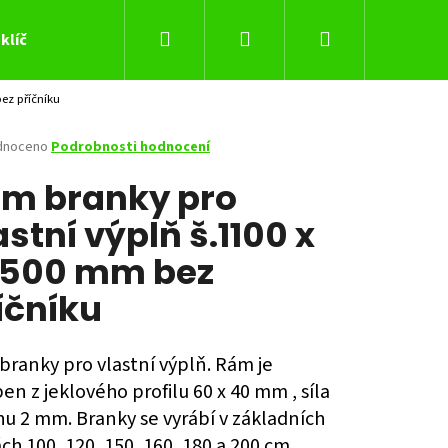
Hledat
Přihlášení
Nákupní
klíč
ez příčníku
košík
né
dnoceno
Podrobnosti hodnocení
ení
m branky pro
tu
astní výplň š.1100 x
1500 mm bez
ček.
íčníku
branky pro vlastní výplň. Rám je
en z jeklového profilu 60 x 40 mm , síla
Následující
u 2 mm. Branky se vyrábí v základních
ch 100, 120, 150, 160, 180 a 200 cm.