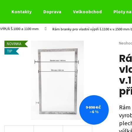
Kontakty
Doprava
Velkoobchod
Ploty na 
VÝPLŇ Š.1000 a 1100 mm
Rám branky pro vlastní výplň š.1100 x v.1500 mm b
Co potřebujete najít?
Průměr
Neoho
NOVINKA
hodnoc
TIP
Rá
produk
HLEDAT
je
vl
0,0
z
v.
5
Doporučujeme
hvězdi
př
Rám 
9 090 KČ
–6 %
vyrob
plech
výšká