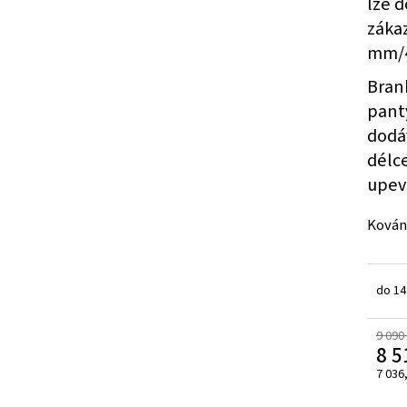
lze 
záka
mm/
Bran
pant
dodáv
délc
upev
Kován
do 14
9 090
8 5
7 036
Měrn