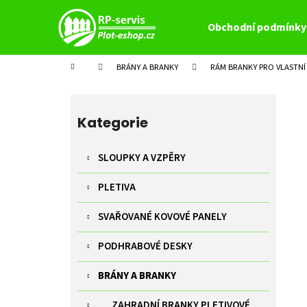
K
Přejít
na
o
Obchodní podmínky
obsah
Zpět
Zpět
š
do
do
í
Domů
BRÁNY A BRANKY
RÁM BRANKY PRO VLASTNÍ 
k
obchodu
obchodu
P
o
Přeskočit
s
kategorie
Kategorie
t
r
SLOUPKY A VZPĚRY
a
PLETIVA
n
n
SVAŘOVANÉ KOVOVÉ PANELY
í
p
PODHRABOVÉ DESKY
a
BRÁNY A BRANKY
n
e
ZAHRADNÍ BRANKY PLETIVOVÉ