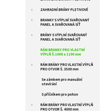
ZELENÁ BRANKA PILOFOR SUPER ŠÍŘKA
l
1094MM, SVAŘOVANÝ PANEL 2D, 50X200MM,
FAB V. 1980 MM
ZAHRADNÍ BRÁNY PLETIVOVÉ
9 385 Kč
BRANKY S VÝPLNÍ SVAŘOVANÝ
PANEL A SVAŘOVANÁ SÍŤ
BRÁNY S VÝPLNÍ SVAŘOVANÝ
PANEL A SVAŘOVANÁ SÍŤ
RÁM BRANKY PRO VLASTNÍ
VÝPLŇ Š.1000 a 1100 mm
RÁM BRÁNY PRO VLASTNÍ VÝPLŇ
PRO OTVOR Š. 3500 mm
Se zámkem pro manuální
otevírání
S příčníkem pro pohon
RÁM BRÁNY PRO VLASTNÍ VÝPLŇ
PRO OTVOR Š. 4000 mm