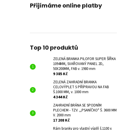
Přijímáme online platby
Top 10 produktů
ZELENÁ BRANKA PILOFOR SUPER ŠÍŘKA
1094MM, SVAŘOVANÝ PANEL 2D,
50X200MM, FAB v. 1980 mm
9 385 Kč
ZELENÁ ZAHRADNÍ BRANKA
CELOVÝPLET S PŘÍPRAVOU NA FAB
Š.1000 MM, v. 1000 mm
4 344 Kč
ZAHRADNÍ BRÁNA SE SPODNÍM
PLECHEM - TZV. ,,PSANÍČKO" Š. 3600 MM
V. 2000 mm
17 208 Kč
Rám branky pro vlastní výplň š.1100 x