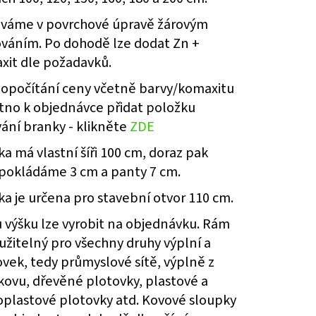
E SPODNÍM PLECHEM -
. 3600 MM V. 2000 MM
váme v povrchové úpravě žárovým
ováním. Po dohodě lze dodat Zn +
xit dle požadavků.
dopočítání ceny včetně barvy/komaxitu
utno k objednávce přidat položku
ání branky - klikněte
ZDE
a má vlastní šíři 100 cm, doraz pak
pokládáme 3 cm a panty 7 cm.
a je určena pro stavební otvor 110 cm.
u výšku lze vyrobit na objednávku. Rám
užitelný pro všechny druhy výplní a
vek, tedy průmyslové sítě, výplně z
kovu, dřevěné plotovky, plastové a
oplastové plotovky atd. Kovové sloupky