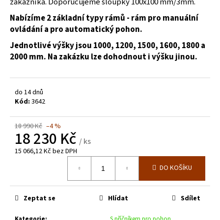
č
zákazníka. Doporučujeme sloupky 100x100 mm/3mm.
u
Nabízíme 2 základní typy rámů - rám pro manuální
j
ovládání a pro automatický pohon.
e
m
Jednotlivé výšky jsou 1000, 1200, 1500, 1600, 1800 a
e
2000 mm. Na zakázku lze dohodnout i výšku jinou.
ZELENÝ
PLOTOVÝ
do 14 dnů
PANEL
Kód:
3642
NYLOFOR
LIGHT
3D
18 990 Kč
–4 %
18 230 Kč
V.
/ ks
1030
MM
15 066,12 Kč bez DPH
Měrná
549
DO KOŠÍKU
cena:
Kč
Zeptat se
Hlídat
Sdílet
Kategorie
:
S příčníkem pro pohon