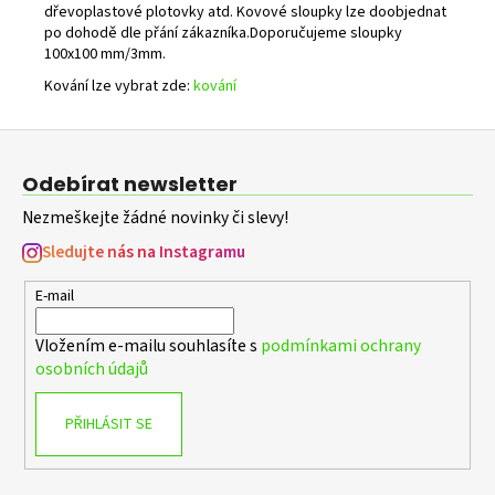
dřevoplastové plotovky atd. Kovové sloupky lze doobjednat
po dohodě dle přání zákazníka.Doporučujeme sloupky
100x100 mm/3mm.
Kování lze vybrat zde:
kování
Z
á
Odebírat newsletter
p
Nezmeškejte žádné novinky či slevy!
a
t
Sledujte nás na Instagramu
í
E-mail
Vložením e-mailu souhlasíte s
podmínkami ochrany
osobních údajů
PŘIHLÁSIT SE