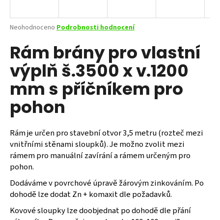
a
j
Průměrné
Neohodnoceno
Podrobnosti hodnocení
í
hodnocení
Rám brány pro vlastní
produktu
t
je
?
výplň š.3500 x v.1200
0,0
z
mm s příčníkem pro
5
hvězdiček.
pohon
HLEDAT
Rám je určen pro stavební otvor 3,5 metru (rozteč mezi
vnitřními stěnami sloupků). Je možno zvolit mezi
rámem pro manuální zavírání a rámem určeným pro
D
o
pohon.
p
Dodáváme v povrchové úpravě žárovým zinkováním. Po
o
dohodě lze dodat Zn + komaxit dle požadavků.
r
u
Kovové sloupky lze doobjednat po dohodě dle přání