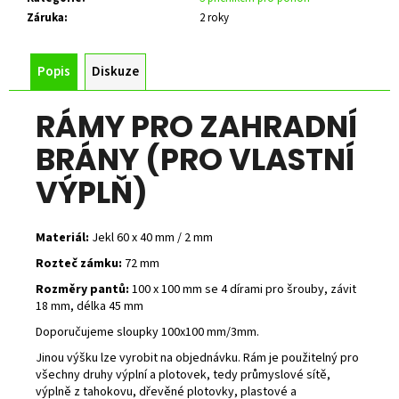
Záruka
:
2 roky
Popis
Diskuze
RÁMY PRO ZAHRADNÍ
BRÁNY (PRO VLASTNÍ
VÝPLŇ)
Materiál:
Jekl 60 x 40 mm / 2 mm
Rozteč zámku:
72 mm
Rozměry pantů:
100 x 100 mm se 4 dírami pro šrouby, závit
18 mm, délka 45 mm
Doporučujeme sloupky 100x100 mm/3mm.
Jinou výšku lze vyrobit na objednávku. Rám je použitelný pro
všechny druhy výplní a plotovek, tedy průmyslové sítě,
výplně z tahokovu, dřevěné plotovky, plastové a