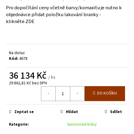
č
u
Pro dopočítání ceny včetně barvy/komaxitu je nutno k
j
objednávce přidat položku lakování branky -
e
klikněte ZDE
m
e
ZELENÁ
Na dotaz
ZAHRADNÍ
Kód:
4678
BRANKA
CELOVÝPLET
S
36 134 Kč
PŘÍPRAVOU
/ ks
NA
29 862,81 Kč bez DPH
FAB
Měrná
Š.1000
DO KOŠÍKU
cena:
MM,
V.
1000
Zeptat se
Hlídat
Sdílet
MM
4
Kategorie
:
Samonosné brány
344
Kč