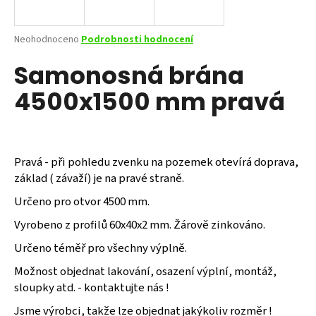
a
j
Průměrné
Neohodnoceno
Podrobnosti hodnocení
í
hodnocení
Samonosná brána
produktu
t
je
?
4500x1500 mm pravá
0,0
z
5
hvězdiček.
Pravá - při pohledu zvenku na pozemek otevírá doprava,
HLEDAT
základ ( závaží) je na pravé straně.
Určeno pro otvor 4500 mm.
D
Vyrobeno z profilů 60x40x2 mm. Žárově zinkováno.
o
Určeno téměř pro všechny výplně.
p
o
Možnost objednat lakování, osazení výplní, montáž,
r
sloupky atd. - kontaktujte nás !
u
Jsme výrobci, takže lze objednat jakýkoliv rozměr !