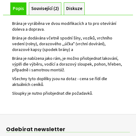
Popis
Související (2)
Diskuze
Brána je vyráběna ve dvou modifikacích a to pro otevírání
doleva a doprava.
Brána je dodávána včetně spodní šíny, vozíků, vrchního
vedení (rolny), dorazového ,,účka" (vrchní dovírání),
dorazové kapsy (spodek brány) a
Brána je nabízena jako rám, je možno přiobjednat lakování,
výplň dle výběru, vodící a dorazový sloupek, pohon, hřeben,
případně i samotnou montáž.
Všechny tyto doplňky jsou na dotaz - cena se řídí dle
aktuálních ceníků.
Sloupky je nutno přiobjednat dle požadavků.
Z
á
Odebírat newsletter
p