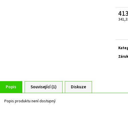
ZELENÁ ZAHRADNÍ BRANKA CELOVÝPLET S
ZAHRADNÍ BRÁNA S
PŘÍPRAVOU NA FAB Š.1000 MM, V. 1000 MM
TZV. ,,PSANÍČKO" Š
41
4 344 Kč
17 208 Kč
341,3
Měrn
cena:
Kate
Záru
Popis
Související (1)
Diskuze
Popis produktu není dostupný