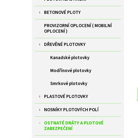
ZELENÁ BRANKA PILOFOR SUPER ŠÍŘKA
l
1094MM, SVAŘOVANÝ PANEL 2D, 50X200MM,
FAB V. 1980 MM
BETONOVÉ PLOTY
9 385 Kč
PROVIZORNÍ OPLOCENÍ ( MOBILNÍ
OPLOCENÍ )
DŘEVĚNÉ PLOTOVKY
Kanadské plotovky
Modřínové plotovky
Smrkové plotovky
PLASTOVÉ PLOTOVKY
NOSNÍKY PLOTOVÝCH POLÍ
OSTNATÉ DRÁTY A PLOTOVÉ
ZABEZPEČENÍ