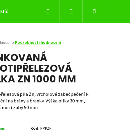
Hledat
Přihlášení
Nákupní
klíč
košík
né
dnoceno
Podrobnosti hodnocení
ení
INKOVANÁ
tu
OTIPŘELEZOVÁ
LKA ZN 1000 MM
ček.
přelezová pila Zn, vrcholové zabečpečení k
ní na brány a branky. Výška pilky 30 mm,
č mezi zuby 50 mm.
Následující
dem
Kód:
PPPZN