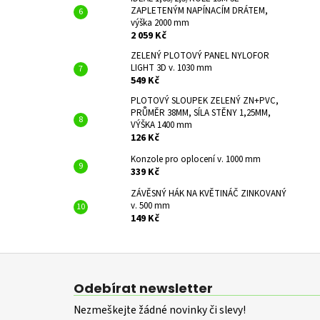
ZAPLETENÝM NAPÍNACÍM DRÁTEM,
výška 2000 mm
2 059 Kč
ZELENÝ PLOTOVÝ PANEL NYLOFOR
LIGHT 3D v. 1030 mm
549 Kč
PLOTOVÝ SLOUPEK ZELENÝ ZN+PVC,
PRŮMĚR 38MM, SÍLA STĚNY 1,25MM,
VÝŠKA 1400 mm
126 Kč
Konzole pro oplocení v. 1000 mm
339 Kč
ZÁVĚSNÝ HÁK NA KVĚTINÁČ ZINKOVANÝ
v. 500 mm
149 Kč
Z
á
Odebírat newsletter
p
Nezmeškejte žádné novinky či slevy!
a