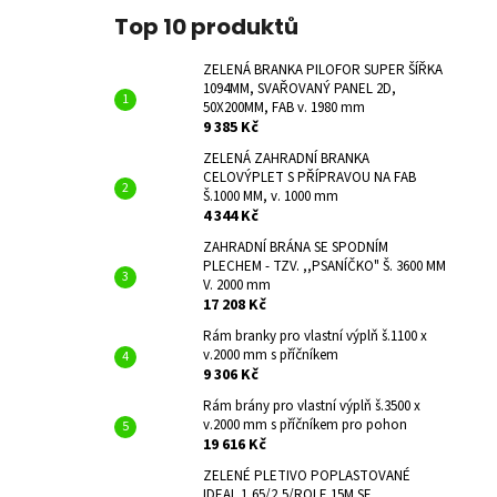
Top 10 produktů
ZELENÁ BRANKA PILOFOR SUPER ŠÍŘKA
1094MM, SVAŘOVANÝ PANEL 2D,
50X200MM, FAB v. 1980 mm
9 385 Kč
ZELENÁ ZAHRADNÍ BRANKA
CELOVÝPLET S PŘÍPRAVOU NA FAB
Š.1000 MM, v. 1000 mm
4 344 Kč
ZAHRADNÍ BRÁNA SE SPODNÍM
PLECHEM - TZV. ,,PSANÍČKO" Š. 3600 MM
V. 2000 mm
17 208 Kč
Rám branky pro vlastní výplň š.1100 x
v.2000 mm s příčníkem
9 306 Kč
Rám brány pro vlastní výplň š.3500 x
v.2000 mm s příčníkem pro pohon
19 616 Kč
ZELENÉ PLETIVO POPLASTOVANÉ
IDEAL 1,65/2,5/ROLE 15M SE