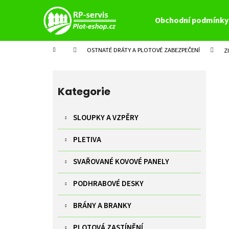
K
Přejít
na
o
Obchodní podmínky
obsah
Zpět
Zpět
š
do
do
í
Domů
OSTNATÉ DRÁTY A PLOTOVÉ ZABEZPEČENÍ
Z
k
obchodu
obchodu
P
o
Přeskočit
s
kategorie
Kategorie
t
r
SLOUPKY A VZPĚRY
a
PLETIVA
n
n
SVAŘOVANÉ KOVOVÉ PANELY
í
p
PODHRABOVÉ DESKY
a
BRÁNY A BRANKY
n
e
PLOTOVÁ ZASTÍNĚNÍ