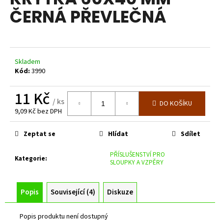
je
a
ČERNÁ PŘEVLEČNÁ
0,0
z
j
5
í
hvězdiček.
t
?
Skladem
Kód:
3990
11 Kč
/ ks
DO KOŠÍKU
9,09 Kč bez DPH
HLEDAT
Měrná
cena:
Zeptat se
Hlídat
Sdílet
D
PŘÍSLUŠENSTVÍ PRO
Kategorie
:
SLOUPKY A VZPĚRY
o
p
o
Popis
Související (4)
Diskuze
r
u
Popis produktu není dostupný