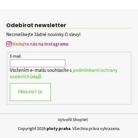
č
u
Z
j
á
e
Odebírat newsletter
m
p
e
Nezmeškejte žádné novinky či slevy!
a
t
Sledujte nás na Instagramu
í
PLOTOVÝ
E-mail
SLOUPEK
ZELENÝ
ZN+PVC,
Vložením e-mailu souhlasíte s
podmínkami ochrany
PRŮMĚR
osobních údajů
38MM,
SÍLA
STĚNY
PŘIHLÁSIT SE
1,25MM,
VÝŠKA
1400
MM
126
Vytvořil Shoptet
Kč
Copyright 2026
ploty praha
. Všechna práva vyhrazena.