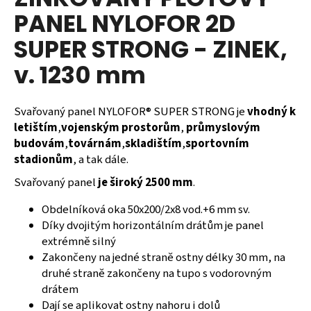
je
a
PANEL NYLOFOR 2D
0,0
z
j
SUPER STRONG - ZINEK,
5
í
hvězdiček.
v. 1230 mm
t
?
Svařovaný panel NYLOFOR® SUPER STRONG je
vhodný k
letištím
,
vojenským prostorům
,
průmyslovým
budovám
,
továrnám
,
skladištím
,
sportovním
stadionům
, a tak dále.
HLEDAT
Svařovaný panel
je široký 2500 mm
.
Obdelníková oka 50x200/2x8 vod.+6 mm sv.
D
Díky dvojitým horizontálním drátům je panel
o
extrémně silný
p
Zakončeny na jedné straně ostny délky 30 mm, na
o
druhé straně zakončeny na tupo s vodorovným
r
drátem
u
Dají se aplikovat ostny nahoru i dolů