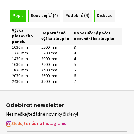
Popis
Související (4)
Podobné (4)
Diskuze
Výška
Doporučená
Doporučený počet
plotového
výška sloupku
upevnění ke sloupku
panelu
1030 mm
1500 mm
3
1230 mm
1700 mm
4
1430 mm
2000 mm
4
1630 mm
2200 mm
5
1830 mm
2400 mm
5
2030 mm
2600 mm
6
2430 mm
3200 mm
7
Z
á
Odebírat newsletter
p
Nezmeškejte žádné novinky či slevy!
a
t
Sledujte nás na Instagramu
í