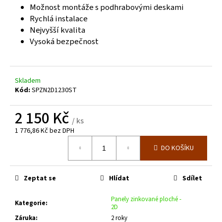
č
Možnost montáže s podhrabovými deskami
u
Rychlá instalace
j
Nejvyšší kvalita
e
Vysoká bezpečnost
m
e
Skladem
ZELENÁ
Kód:
SPZN2D1230ST
ZAHRADNÍ
BRANKA
CELOVÝPLET
2 150 Kč
S
/ ks
PŘÍPRAVOU
1 776,86 Kč bez DPH
NA
Měrná
FAB
DO KOŠÍKU
cena:
Š.1000
MM,
V.
1000
Zeptat se
Hlídat
Sdílet
MM
4
Panely zinkované ploché -
Kategorie
:
344
2D
Kč
Záruka
:
2 roky