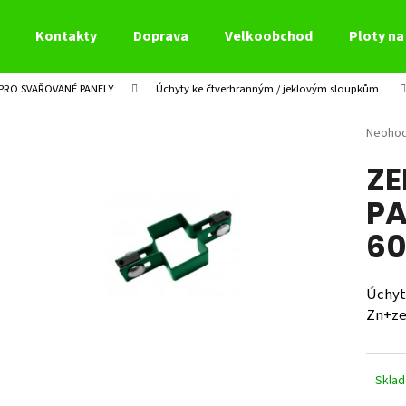
Kontakty
Doprava
Velkoobchod
Ploty na 
 PRO SVAŘOVANÉ PANELY
Úchyty ke čtverhranným / jeklovým sloupkům
Co potřebujete najít?
Průměr
Neoho
hodnoc
ZE
produk
HLEDAT
je
PA
0,0
z
60
5
Doporučujeme
hvězdi
Úchyt
Zn+ze
Skla