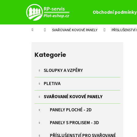
K
Přejít
na
o
Obchodní podmínky
obsah
Zpět
Zpět
š
do
do
í
Domů
SVAŘOVANÉ KOVOVÉ PANELY
PŘÍSLUŠENSTVÍ
k
obchodu
obchodu
P
o
Přeskočit
s
kategorie
Kategorie
t
r
SLOUPKY A VZPĚRY
a
PLETIVA
n
n
SVAŘOVANÉ KOVOVÉ PANELY
í
p
PANELY PLOCHÉ - 2D
a
PANELY S PROLISEM - 3D
n
e
PŘÍSLUŠENSTVÍ PRO SVAŘOVANÉ