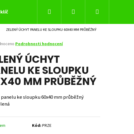
Hledat
Přihlášení
Nákupní
klíč
ZELENÝ ÚCHYT PANELU KE SLOUPKU 60X40 MM PRŮBĚŽNÝ
košík
né
dnoceno
Podrobnosti hodnocení
ení
LENÝ ÚCHYT
tu
NELU KE SLOUPKU
X40 MM PRŮBĚŽNÝ
ček.
 panelu ke sloupku 60x40 mm průběžný
lená
Následující
dem
Kód:
PRZE