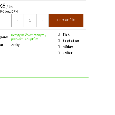
E SPODNÍM PLECHEM -
 Kč
. 3600 MM V. 2000 MM
/ ks
 Kč bez DPH
á
DO KOŠÍKU
Tisk
Úchyty ke čtverhranným /
gorie
:
jeklovým sloupkům
Zeptat se
ka
:
2 roky
Hlídat
Sdílet