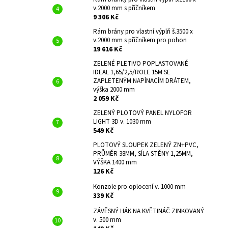
v.2000 mm s příčníkem
9 306 Kč
Rám brány pro vlastní výplň š.3500 x
v.2000 mm s příčníkem pro pohon
19 616 Kč
ZELENÉ PLETIVO POPLASTOVANÉ
IDEAL 1,65/2,5/ROLE 15M SE
ZAPLETENÝM NAPÍNACÍM DRÁTEM,
výška 2000 mm
2 059 Kč
ZELENÝ PLOTOVÝ PANEL NYLOFOR
LIGHT 3D v. 1030 mm
549 Kč
PLOTOVÝ SLOUPEK ZELENÝ ZN+PVC,
PRŮMĚR 38MM, SÍLA STĚNY 1,25MM,
VÝŠKA 1400 mm
126 Kč
Konzole pro oplocení v. 1000 mm
339 Kč
ZÁVĚSNÝ HÁK NA KVĚTINÁČ ZINKOVANÝ
v. 500 mm