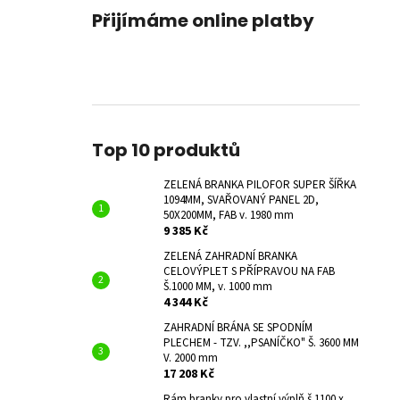
Přijímáme online platby
Top 10 produktů
ZELENÁ BRANKA PILOFOR SUPER ŠÍŘKA
1094MM, SVAŘOVANÝ PANEL 2D,
50X200MM, FAB v. 1980 mm
9 385 Kč
ZELENÁ ZAHRADNÍ BRANKA
CELOVÝPLET S PŘÍPRAVOU NA FAB
Š.1000 MM, v. 1000 mm
4 344 Kč
ZAHRADNÍ BRÁNA SE SPODNÍM
PLECHEM - TZV. ,,PSANÍČKO" Š. 3600 MM
V. 2000 mm
17 208 Kč
Rám branky pro vlastní výplň š.1100 x