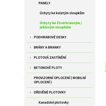
ZELENÁ BRANKA PILOFOR SUPER ŠÍŘKA
l
PANELY
1094MM, SVAŘOVANÝ PANEL 2D, 50X200MM,
FAB V. 1980 MM
Úchyty ke kulatým sloupkům
9 385 Kč
Úchyty ke čtverhranným /
jeklovým sloupkům
PODHRABOVÉ DESKY
BRÁNY A BRANKY
PLOTOVÁ ZASTÍNĚNÍ
BETONOVÉ PLOTY
PROVIZORNÍ OPLOCENÍ ( MOBILNÍ
OPLOCENÍ )
DŘEVĚNÉ PLOTOVKY
Kanadské plotovky