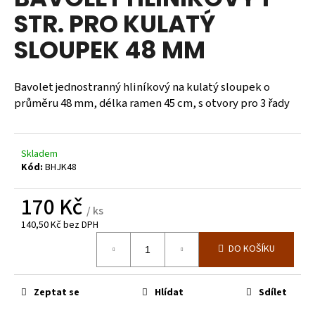
je
a
STR. PRO KULATÝ
0,0
z
j
SLOUPEK 48 MM
5
í
hvězdiček.
t
Bavolet jednostranný hliníkový na kulatý sloupek o
?
průměru 48 mm, délka ramen 45 cm, s otvory pro 3 řady
Skladem
HLEDAT
Kód:
BHJK48
170 Kč
/ ks
D
140,50 Kč bez DPH
o
Měrná
DO KOŠÍKU
cena:
p
o
r
Zeptat se
Hlídat
Sdílet
u