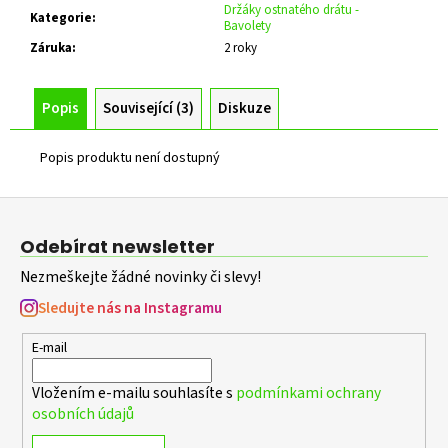
č
Držáky ostnatého drátu -
Kategorie
:
u
Bavolety
j
Záruka
:
2 roky
e
m
Popis
Související (3)
Diskuze
e
Popis produktu není dostupný
ZELENÁ
ZAHRADNÍ
Z
BRANKA
CELOVÝPLET
á
S
Odebírat newsletter
p
PŘÍPRAVOU
NA
Nezmeškejte žádné novinky či slevy!
a
FAB
Š.1000
t
Sledujte nás na Instagramu
MM,
í
V.
E-mail
1000
MM
Vložením e-mailu souhlasíte s
podmínkami ochrany
4
osobních údajů
344
Kč