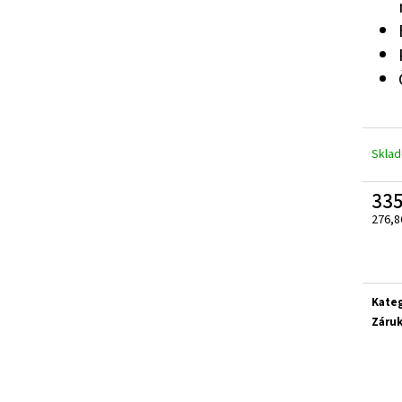
ZELENÁ ZAHRADNÍ BRANKA CELOVÝPLET S
ZAHRADNÍ BRÁNA S
PŘÍPRAVOU NA FAB Š.1000 MM, V. 1000 MM
TZV. ,,PSANÍČKO" Š
4 344 Kč
17 208 Kč
Skla
33
276,8
Měrn
cena:
Kate
Záru