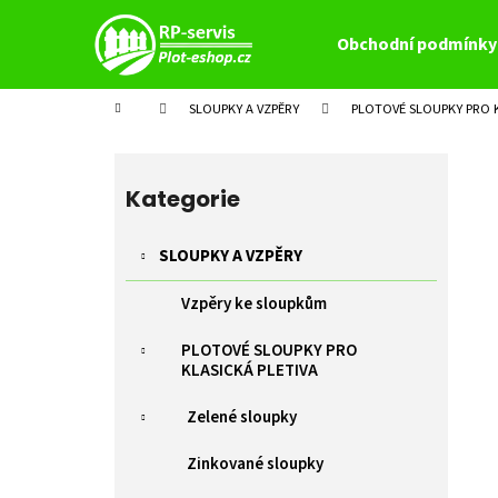
K
Přejít
na
o
Obchodní podmínky
obsah
Zpět
Zpět
š
do
do
í
Domů
SLOUPKY A VZPĚRY
PLOTOVÉ SLOUPKY PRO K
k
obchodu
obchodu
P
o
Přeskočit
s
kategorie
Kategorie
t
r
SLOUPKY A VZPĚRY
a
Vzpěry ke sloupkům
n
n
PLOTOVÉ SLOUPKY PRO
í
KLASICKÁ PLETIVA
p
Zelené sloupky
a
n
Zinkované sloupky
e