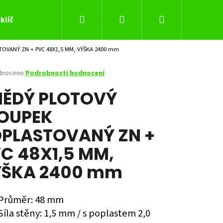
Hledat
Přihlášení
Nákupní
klíč
OVANÝ ZN + PVC 48X1,5 MM, VÝŠKA 2400 mm
košík
né
dnoceno
Podrobnosti hodnocení
ení
ĚDÝ PLOTOVÝ
tu
OUPEK
PLASTOVANÝ ZN +
ček.
C 48X1,5 MM,
ÝŠKA 2400 mm
Průměr: 48 mm
Následující
Síla stěny: 1,5 mm / s poplastem 2,0