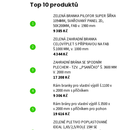
Top 10 produktů
ZELENÁ BRANKA PILOFOR SUPER ŠÍŘKA
1094MM, SVAŘOVANÝ PANEL 2D,
50X200MM, FAB v. 1980 mm
9 385 Kč
ZELENÁ ZAHRADNÍ BRANKA
CELOVÝPLET S PŘÍPRAVOU NA FAB
Š.1000 MM, v. 1000 mm
4 344 Kč
ZAHRADNÍ BRÁNA SE SPODNÍM
PLECHEM - TZV. ,,PSANÍČKO" Š. 3600 MM
V. 2000 mm
17 208 Kč
Rám branky pro vlastní výplň š.1100 x
v.2000 mm s příčníkem
9 306 Kč
Rám brány pro vlastní výplň š.3500 x
v.2000 mm s příčníkem pro pohon
19 616 Kč
ZELENÉ PLETIVO POPLASTOVANÉ
IDEAL 1,65/2,5/ROLE 15M SE