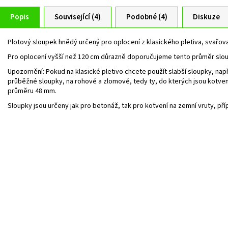
Popis
Související (4)
Podobné (4)
Diskuze
Plotový sloupek hnědý určený pro oplocení z klasického pletiva, svařov
Pro oplocení vyšší než 120 cm důrazně doporučujeme tento průměr slo
Upozornění: Pokud na klasické pletivo chcete použít slabší sloupky, na
průběžné sloupky, na rohové a zlomové, tedy ty, do kterých jsou kotv
průměru 48 mm.
Sloupky jsou určeny jak pro betonáž, tak pro kotvení na zemní vruty, př