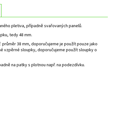
aného pletiva, případně svařovaných panelů.
upku, tedy 48 mm.
př. průměr 38 mm, doporučujeme je použít pouze jako
ené vzpěrné sloupky, doporučujeme použít sloupky o
ípadně na patky s plotnou např. na podezdívku.