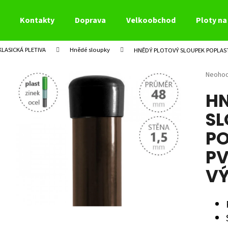
Kontakty
Doprava
Velkoobchod
Ploty na 
LASICKÁ PLETIVA
Hnědé sloupky
HNĚDÝ PLOTOVÝ SLOUPEK POPLAST
Co potřebujete najít?
Průměr
Neoho
hodnoc
HN
produk
HLEDAT
je
SL
0,0
z
PO
5
Doporučujeme
hvězdi
PV
V