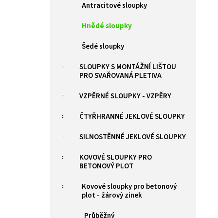
ZELENÁ BRANKA PILOFOR SUPER ŠÍŘKA
Antracitové sloupky
l
1094MM, SVAŘOVANÝ PANEL 2D, 50X200MM,
FAB V. 1980 MM
Hnědé sloupky
9 385 Kč
Šedé sloupky
SLOUPKY S MONTÁŽNÍ LIŠTOU
PRO SVAŘOVANÁ PLETIVA
VZPĚRNÉ SLOUPKY - VZPĚRY
ČTYŘHRANNÉ JEKLOVÉ SLOUPKY
SILNOSTĚNNÉ JEKLOVÉ SLOUPKY
KOVOVÉ SLOUPKY PRO
BETONOVÝ PLOT
Kovové sloupky pro betonový
plot - žárový zinek
Průběžný