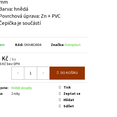
mm
E SPODNÍM PLECHEM -
. 3600 MM V. 2000 MM
Barva: hnědá
Povrchová úprava: Zn + PVC
Čepička je součástí
dem
Kód:
SKH482604
Značka:
Damiplast
5 Kč
/ ks
6 Kč bez DPH
á
DO KOŠÍKU
Tisk
gorie
:
Hnědé sloupky
Zeptat se
ka
:
2 roky
Hlídat
Sdílet