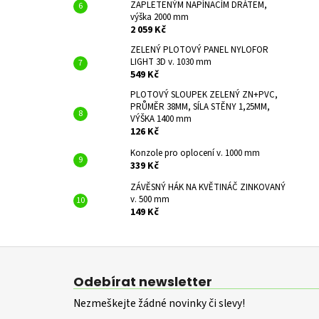
ZAPLETENÝM NAPÍNACÍM DRÁTEM,
výška 2000 mm
2 059 Kč
ZELENÝ PLOTOVÝ PANEL NYLOFOR
LIGHT 3D v. 1030 mm
549 Kč
PLOTOVÝ SLOUPEK ZELENÝ ZN+PVC,
PRŮMĚR 38MM, SÍLA STĚNY 1,25MM,
VÝŠKA 1400 mm
126 Kč
Konzole pro oplocení v. 1000 mm
339 Kč
ZÁVĚSNÝ HÁK NA KVĚTINÁČ ZINKOVANÝ
v. 500 mm
149 Kč
Z
á
Odebírat newsletter
p
Nezmeškejte žádné novinky či slevy!
a