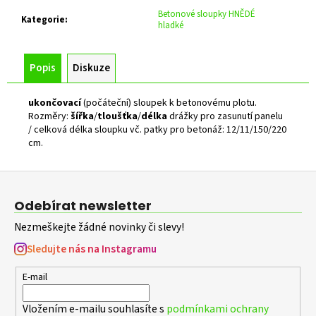
č
Betonové sloupky HNĚDÉ
u
Kategorie
:
hladké
j
e
m
Popis
Diskuze
e
ukončovací
(počáteční) sloupek k betonovému plotu.
Rozměry:
šířka
/
tloušťka
/
délka
drážky pro zasunutí panelu
ZELENÁ
/ celková délka sloupku vč. patky pro betonáž: 12/11/150/220
ZAHRADNÍ
cm.
BRANKA
CELOVÝPLET
S
Z
PŘÍPRAVOU
NA
á
Odebírat newsletter
FAB
p
Š.1000
Nezmeškejte žádné novinky či slevy!
MM,
a
V.
t
Sledujte nás na Instagramu
1000
MM
í
E-mail
4
344
Kč
Vložením e-mailu souhlasíte s
podmínkami ochrany