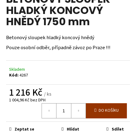
je
a
HLADKÝ KONCOVÝ
0,0
z
j
HNĚDÝ 1750 mm
5
í
hvězdiček.
t
Betonový sloupek hladký koncový hnědý
?
Pouze osobní odběr, případně závoz po Praze !!!
Skladem
HLEDAT
Kód:
4267
1 216 Kč
/ ks
D
1 004,96 Kč bez DPH
o
Měrná
p
DO KOŠÍKU
cena:
o
r
u
Zeptat se
Hlídat
Sdílet