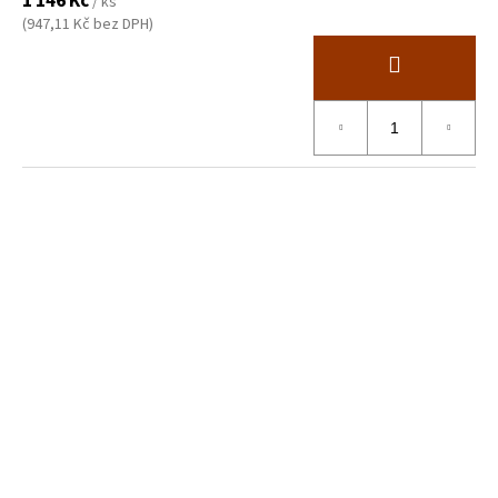
1 146 Kč
/ ks
(947,11 Kč bez DPH)