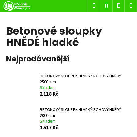
K
Přejít
Hledat
Nákup
M
Přihlášení
na
o
obsah
Zpět
Zpět
košík
š
í
Betonové sloupky
C
k
HNĚDÉ hladké
o
p
o
Nejprodávanější
t
ř
BETONOVÝ SLOUPEK HLADKÝ ROHOVÝ HNĚDÝ
e
2500 mm
b
Skladem
2 118 Kč
u
j
BETONOVÝ SLOUPEK HLADKÝ ROHOVÝ HNĚDÝ
e
2000mm
t
Skladem
e
1 517 Kč
n