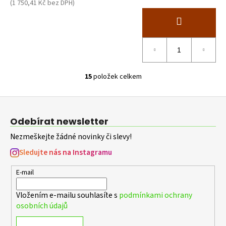
(1 750,41 Kč bez DPH)
15
položek celkem
O
v
Z
l
á
á
Odebírat newsletter
d
p
a
Nezmeškejte žádné novinky či slevy!
a
c
t
Sledujte nás na Instagramu
í
í
p
E-mail
r
v
Vložením e-mailu souhlasíte s
podmínkami ochrany
k
osobních údajů
y