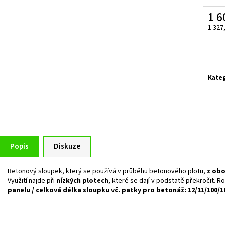
ZELENÁ ZAHRADNÍ BRANKA CELOVÝPLET S
ZAHRADNÍ BRÁNA S
PŘÍPRAVOU NA FAB Š.1000 MM, V. 1000 MM
TZV. ,,PSANÍČKO" Š
1 6
4 344 Kč
17 208 Kč
1 327
Měrn
cena:
Kate
Popis
Diskuze
Betonový sloupek, který se používá v průběhu betonového plotu,
z obo
Využití najde při
nízkých plotech
, které se dají v podstatě překročit. 
panelu / celková délka sloupku vč. patky pro betonáž: 12/11/100/