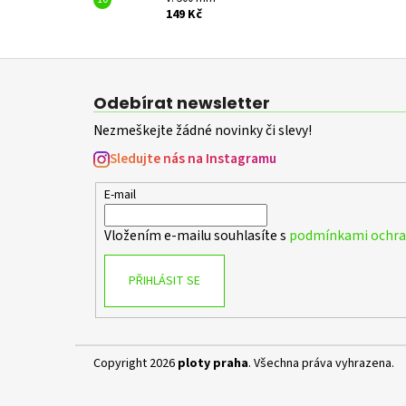
149 Kč
Z
á
Odebírat newsletter
p
Nezmeškejte žádné novinky či slevy!
a
t
Sledujte nás na Instagramu
í
E-mail
Vložením e-mailu souhlasíte s
podmínkami ochran
PŘIHLÁSIT SE
Copyright 2026
ploty praha
. Všechna práva vyhrazena.