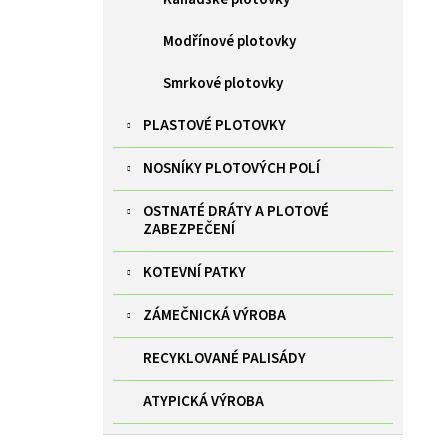
Modřínové plotovky
Smrkové plotovky
PLASTOVÉ PLOTOVKY
NOSNÍKY PLOTOVÝCH POLÍ
OSTNATÉ DRÁTY A PLOTOVÉ
ZABEZPEČENÍ
KOTEVNÍ PATKY
ZÁMEČNICKÁ VÝROBA
RECYKLOVANÉ PALISÁDY
ATYPICKÁ VÝROBA