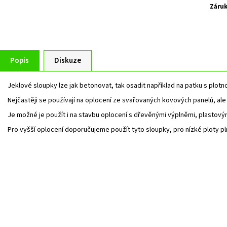
Záru
Popis
Diskuze
Jeklové sloupky lze jak betonovat, tak osadit například na patku s plotn
Nejčastěji se používají na oplocení ze svařovaných kovových panelů, ale j
Je možné je použít i na stavbu oplocení s dřevěnými výplněmi, plastový
Pro vyšší oplocení doporučujeme použít tyto sloupky, pro nízké ploty pl