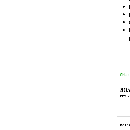
ZELENÁ ZAHRADNÍ BRANKA CELOVÝPLET S
ZAHRADNÍ BRÁNA S
PŘÍPRAVOU NA FAB Š.1000 MM, V. 1000 MM
TZV. ,,PSANÍČKO" Š
4 344 Kč
17 208 Kč
Skla
80
665,2
Měrn
cena:
Kate