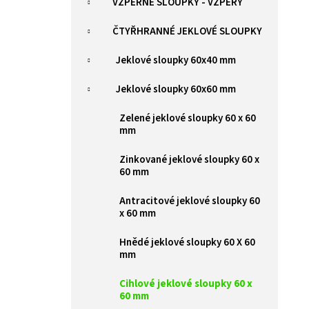
e
VZPĚRNÉ SLOUPKY - VZPĚRY
ZELENÁ BRANKA PILOFOR SUPER ŠÍŘKA
1094MM, SVAŘOVANÝ PANEL 2D, 50X200MM,
l
FAB V. 1980 MM
ČTYŘHRANNÉ JEKLOVÉ SLOUPKY
9 385 Kč
Jeklové sloupky 60x40 mm
Jeklové sloupky 60x60 mm
Zelené jeklové sloupky 60 x 60
mm
Zinkované jeklové sloupky 60 x
60 mm
Antracitové jeklové sloupky 60
x 60 mm
Hnědé jeklové sloupky 60 X 60
mm
Cihlové jeklové sloupky 60 x
60 mm