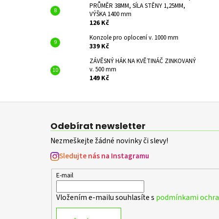
PRŮMĚR 38MM, SÍLA STĚNY 1,25MM,
VÝŠKA 1400 mm
126 Kč
Konzole pro oplocení v. 1000 mm
339 Kč
ZÁVĚSNÝ HÁK NA KVĚTINÁČ ZINKOVANÝ
v. 500 mm
149 Kč
Z
á
Odebírat newsletter
p
Nezmeškejte žádné novinky či slevy!
a
t
Sledujte nás na Instagramu
í
E-mail
Vložením e-mailu souhlasíte s
podmínkami ochran