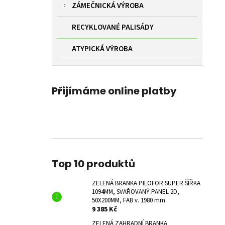
ZÁMEČNICKÁ VÝROBA
RECYKLOVANÉ PALISÁDY
ATYPICKÁ VÝROBA
Přijímáme online platby
Top 10 produktů
ZELENÁ BRANKA PILOFOR SUPER ŠÍŘKA
1094MM, SVAŘOVANÝ PANEL 2D,
50X200MM, FAB v. 1980 mm
9 385 Kč
ZELENÁ ZAHRADNÍ BRANKA