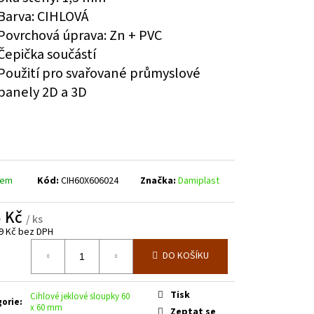
E SPODNÍM PLECHEM -
Barva: CIHLOVÁ
. 3600 MM V. 2000 MM
Povrchová úprava: Zn + PVC
Čepička součástí
Použití pro svařované průmyslové
panely 2D a 3D
dem
Kód:
CIH60X606024
Značka:
Damiplast
5 Kč
/ ks
9 Kč bez DPH
á
DO KOŠÍKU
Tisk
Cihlové jeklové sloupky 60
gorie
:
x 60 mm
Zeptat se