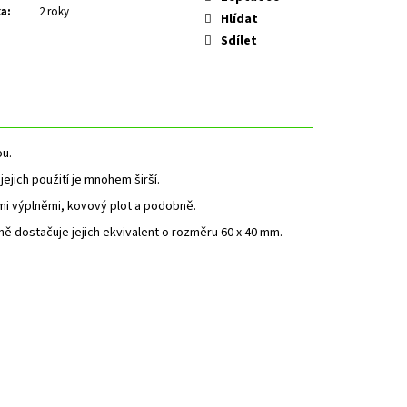
ka
:
2 roky
Hlídat
Sdílet
ou.
ejich použití je mnohem širší.
mi výplněmi, kovový plot a podobně.
ně dostačuje jejich ekvivalent o rozměru 60 x 40 mm.