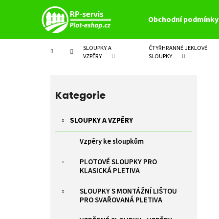
K
Přejít
na
o
Obchodní podmínky
obsah
Zpět
Zpět
š
do
do
í
SLOUPKY A
ČTYŘHRANNÉ JEKLOVÉ
Domů
k
obchodu
obchodu
VZPĚRY
SLOUPKY
P
o
Přeskočit
s
kategorie
Kategorie
t
r
SLOUPKY A VZPĚRY
a
Vzpěry ke sloupkům
n
n
PLOTOVÉ SLOUPKY PRO
í
KLASICKÁ PLETIVA
p
SLOUPKY S MONTÁŽNÍ LIŠTOU
a
PRO SVAŘOVANÁ PLETIVA
n