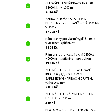
CELOVÝPLET S PŘÍPRAVOU NA FAB
Š.1000 MM, v. 1000 mm
4 344 Kč
ZAHRADNÍ BRÁNA SE SPODNÍM
PLECHEM - TZV. ,,PSANÍČKO" Š. 3600 MM
V. 2000 mm
17 208 Kč
Rám branky pro vlastní výplň š.1100 x
v.2000 mm s příčníkem
9 306 Kč
Rám brány pro vlastní výplň š.3500 x
v.2000 mm s příčníkem pro pohon
19 616 Kč
ZELENÉ PLETIVO POPLASTOVANÉ
IDEAL 1,65/2,5/ROLE 15M SE
ZAPLETENÝM NAPÍNACÍM DRÁTEM,
výška 2000 mm
2 059 Kč
ZELENÝ PLOTOVÝ PANEL NYLOFOR
LIGHT 3D v. 1030 mm
549 Kč
PLOTOVÝ SLOUPEK ZELENÝ ZN+PVC,