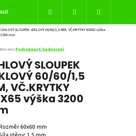
Hledat
Přihlášení
Nákupní
klíč
CIHLOVÝ SLOUPEK JEKLOVÝ 60/60/1,5 MM, VČ.KRYTKY 65X65 výška
košík
3200 mm
né
dnoceno
Podrobnosti hodnocení
ení
HLOVÝ SLOUPEK
tu
KLOVÝ 60/60/1,5
, VČ.KRYTKY
ček.
X65 výška 3200
m
Následující
Rozměr 60x60 mm
Síla stěny: 1,5 mm