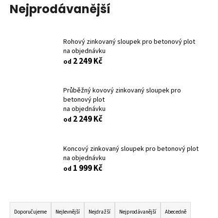
Nejprodávanější
a
j
í
Rohový zinkovaný sloupek pro betonový plot
t
na objednávku
?
2 249 Kč
od
Průběžný kovový zinkovaný sloupek pro
betonový plot
na objednávku
HLEDAT
2 249 Kč
od
Koncový zinkovaný sloupek pro betonový plot
D
na objednávku
o
1 999 Kč
od
p
o
r
Ř
u
a
Doporučujeme
Nejlevnější
Nejdražší
Nejprodávanější
Abecedně