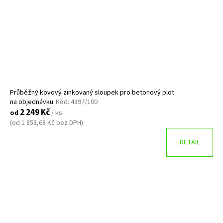
Průběžný kovový zinkovaný sloupek pro betonový plot
na objednávku
Kód:
4397/100
2 249 Kč
od
/ ks
(od 1 858,68 Kč bez DPH)
DETAIL