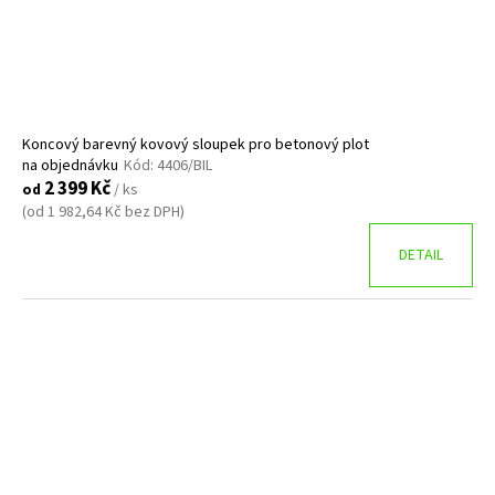
Kč
d
u
k
t
ů
Koncový barevný kovový sloupek pro betonový plot
na objednávku
Kód:
4406/BIL
2 399 Kč
od
/ ks
(od 1 982,64 Kč bez DPH)
DETAIL