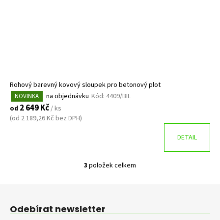
Rohový barevný kovový sloupek pro betonový plot
na objednávku
Kód:
4409/BIL
NOVINKA
2 649 Kč
od
/ ks
(od 2 189,26 Kč bez DPH)
DETAIL
3
položek celkem
O
v
Z
l
á
á
Odebírat newsletter
d
p