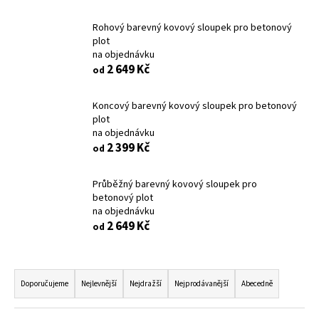
a
Rohový barevný kovový sloupek pro betonový
j
plot
í
na objednávku
2 649 Kč
t
od
?
Koncový barevný kovový sloupek pro betonový
plot
na objednávku
2 399 Kč
od
HLEDAT
Průběžný barevný kovový sloupek pro
betonový plot
na objednávku
D
2 649 Kč
od
o
p
Ř
o
a
Doporučujeme
Nejlevnější
Nejdražší
Nejprodávanější
Abecedně
r
z
u