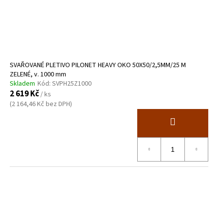
o
d
u
k
t
ů
SVAŘOVANÉ PLETIVO PILONET HEAVY OKO 50X50/2,5MM/25 M
ZELENÉ, v. 1000 mm
Skladem
Kód:
SVPH25Z1000
2 619 Kč
/ ks
(2 164,46 Kč bez DPH)