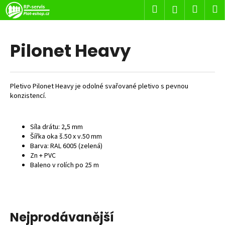
K
Přejít
Hledat
Nákup
M
Přihlášení
na
o
obsah
Zpět
Zpět
košík
š
í
Pilonet Heavy
C
k
o
p
Pletivo Pilonet Heavy j
e odolné svařované pletivo s pevnou
o
konzistencí.
t
ř
Síla drátu: 2,5 mm
e
Šířka oka š.50 x v.50 mm
b
Barva: RAL 6005 (zelená)
Zn + PVC
u
Baleno v rolích po 25 m
j
e
t
e
Nejprodávanější
n