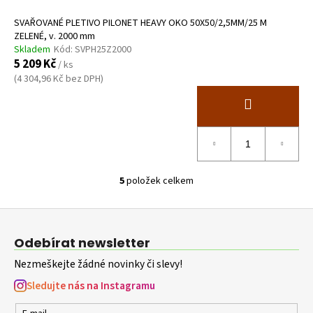
SVAŘOVANÉ PLETIVO PILONET HEAVY OKO 50X50/2,5MM/25 M
ZELENÉ, v. 2000 mm
Skladem
Kód:
SVPH25Z2000
5 209 Kč
/ ks
(4 304,96 Kč bez DPH)
5
položek celkem
O
v
Z
l
á
á
Odebírat newsletter
d
p
a
Nezmeškejte žádné novinky či slevy!
a
c
t
Sledujte nás na Instagramu
í
í
p