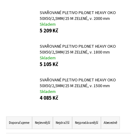
a
SVAŘOVANÉ PLETIVO PILONET HEAVY OKO
j
50X50/2,5MM/25 M ZELENÉ, v. 2000 mm
í
Skladem
t
5 209 Kč
?
SVAŘOVANÉ PLETIVO PILONET HEAVY OKO
50X50/2,5MM/25 M ZELENÉ, v. 1800 mm
Skladem
5 105 Kč
HLEDAT
SVAŘOVANÉ PLETIVO PILONET HEAVY OKO
50X50/2,5MM/25 M ZELENÉ, v. 1500 mm
Skladem
D
4 085 Kč
o
p
Ř
o
a
r
Doporučujeme
Nejlevnější
Nejdražší
Nejprodávanější
Abecedně
z
u