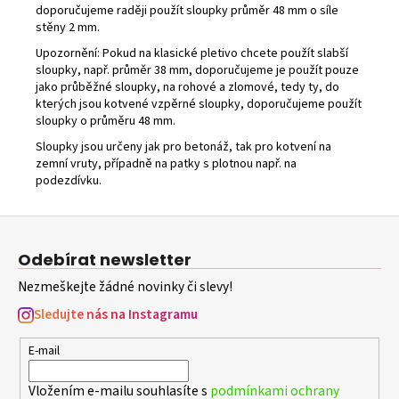
doporučujeme raději použít sloupky průměr 48 mm o síle
stěny 2 mm.
Upozornění: Pokud na klasické pletivo chcete použít slabší
sloupky, např. průměr 38 mm, doporučujeme je použít pouze
jako průběžné sloupky, na rohové a zlomové, tedy ty, do
kterých jsou kotvené vzpěrné sloupky, doporučujeme použít
sloupky o průměru 48 mm.
Sloupky jsou určeny jak pro betonáž, tak pro kotvení na
zemní vruty, případně na patky s plotnou např. na
podezdívku.
Z
á
Odebírat newsletter
p
Nezmeškejte žádné novinky či slevy!
a
t
Sledujte nás na Instagramu
í
E-mail
Vložením e-mailu souhlasíte s
podmínkami ochrany