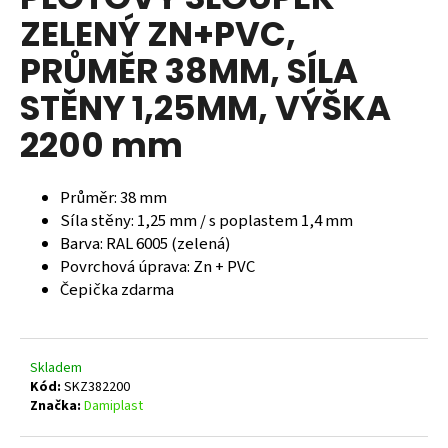
je
a
ZELENÝ ZN+PVC,
0,0
z
j
PRŮMĚR 38MM, SÍLA
5
í
hvězdiček.
STĚNY 1,25MM, VÝŠKA
t
?
2200 mm
Průměr: 38 mm
Síla stěny: 1,25 mm / s poplastem 1,4 mm
HLEDAT
Barva: RAL 6005 (zelená)
Povrchová úprava: Zn + PVC
Čepička zdarma
D
o
p
Skladem
o
Kód:
SKZ382200
r
Značka:
Damiplast
u