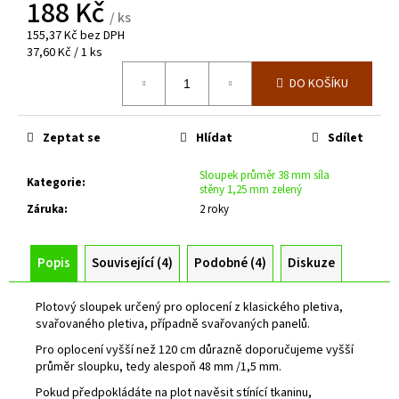
č
188 Kč
/ ks
u
155,37 Kč bez DPH
j
Měrná
37,60 Kč / 1 ks
e
cena:
m
DO KOŠÍKU
e
Zeptat se
Hlídat
Sdílet
RÁM
BRANKY
Sloupek průměr 38 mm síla
PRO
Kategorie
:
stěny 1,25 mm zelený
VLASTNÍ
Záruka
:
2 roky
VÝPLŇ
Š.1100
X
V.2000
Popis
Související (4)
Podobné (4)
Diskuze
MM
S
PŘÍČNÍKEM
Plotový sloupek určený pro oplocení z klasického pletiva,
svařovaného pletiva, případně svařovaných panelů.
9
306
Pro oplocení vyšší než 120 cm důrazně doporučujeme vyšší
Kč
průměr sloupku, tedy alespoň 48 mm /1,5 mm.
Pokud předpokládáte na plot navěsit stínící tkaninu,