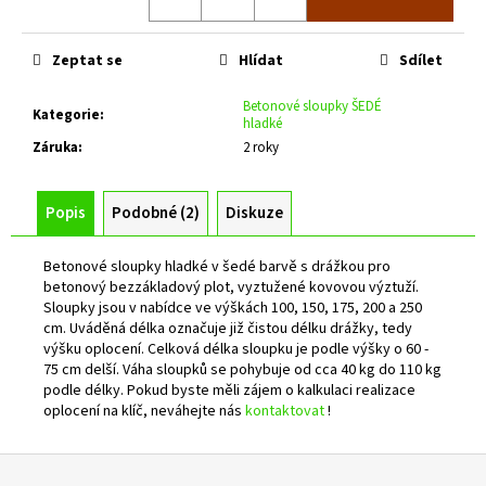
č
u
j
Zeptat se
Hlídat
Sdílet
e
m
Betonové sloupky ŠEDÉ
Kategorie
:
e
hladké
Záruka
:
2 roky
ZELENÝ
PLOTOVÝ
Popis
Podobné (2)
Diskuze
PANEL
NYLOFOR
LIGHT
Betonové sloupky hladké v šedé barvě s drážkou pro
3D
betonový bezzákladový plot, vyztužené kovovou výztuží.
V.
Sloupky jsou v nabídce ve výškách 100, 150, 175, 200 a 250
1030
cm. Uváděná délka označuje již čistou délku drážky, tedy
MM
výšku oplocení. Celková délka sloupku je podle výšky o 60 -
549
75 cm delší. Váha sloupků se pohybuje od cca 40 kg do 110 kg
Kč
podle délky. Pokud byste měli zájem o kalkulaci realizace
oplocení na klíč, neváhejte nás
kontaktovat
!
Z