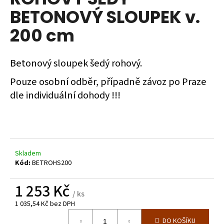
je
a
BETONOVÝ SLOUPEK v.
0,0
z
j
200 cm
5
í
hvězdiček.
t
Betonový sloupek šedý rohový.
?
Pouze osobní odběr, případně závoz po Praze
dle individuální dohody !!!
HLEDAT
Skladem
D
Kód:
BETROHS200
o
p
1 253 Kč
o
/ ks
r
1 035,54 Kč bez DPH
u
Měrná
DO KOŠÍKU
cena: