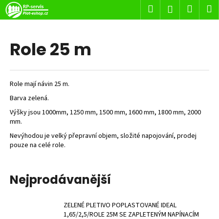
K
Přejít
Hledat
Nákup
M
Přihlášení
na
o
obsah
Zpět
Zpět
košík
š
í
Role 25 m
C
k
o
p
Role mají návin 25 m.
o
Barva zelená.
t
Výšky jsou 1000mm, 1250 mm, 1500 mm, 1600 mm, 1800 mm, 2000
ř
mm.
e
Nevýhodou je velký přepravní objem, složité napojování, prodej
b
pouze na celé role.
u
j
Nejprodávanější
e
t
e
ZELENÉ PLETIVO POPLASTOVANÉ IDEAL
1,65/2,5/ROLE 25M SE ZAPLETENÝM NAPÍNACÍM
n