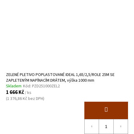
i
s
p
r
o
d
u
k
t
ů
ZELENÉ PLETIVO POPLASTOVANÉ IDEAL 1,65/2,5/ROLE 25M SE
ZAPLETENÝM NAPÍNACÍM DRÁTEM, výška 1000 mm
Skladem
Kód:
PZD251000ZEL2
1 666 Kč
/ ks
(1 376,86 Kč bez DPH)