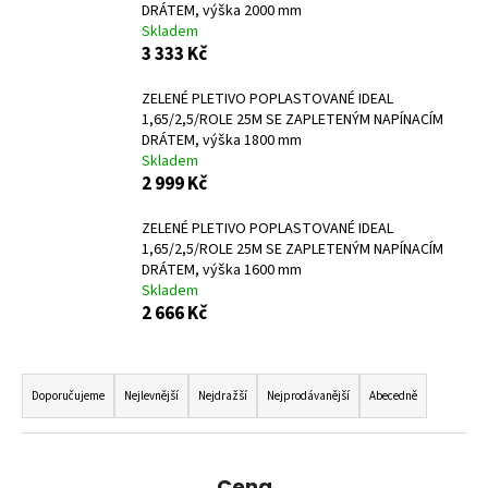
DRÁTEM, výška 2000 mm
a
Skladem
j
3 333 Kč
í
ZELENÉ PLETIVO POPLASTOVANÉ IDEAL
t
1,65/2,5/ROLE 25M SE ZAPLETENÝM NAPÍNACÍM
?
DRÁTEM, výška 1800 mm
Skladem
2 999 Kč
ZELENÉ PLETIVO POPLASTOVANÉ IDEAL
1,65/2,5/ROLE 25M SE ZAPLETENÝM NAPÍNACÍM
HLEDAT
DRÁTEM, výška 1600 mm
Skladem
2 666 Kč
D
Ř
o
p
a
Doporučujeme
Nejlevnější
Nejdražší
Nejprodávanější
Abecedně
o
z
r
e
u
n
Cena