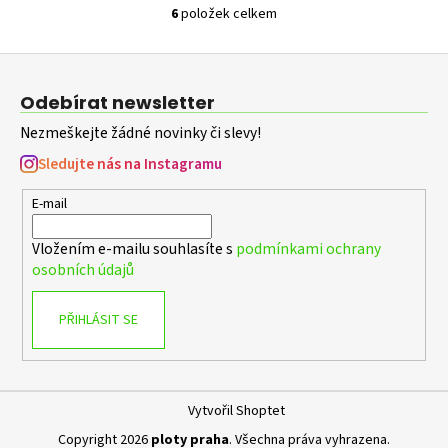
6
položek celkem
O
v
Z
l
á
á
Odebírat newsletter
d
p
a
Nezmeškejte žádné novinky či slevy!
a
c
t
Sledujte nás na Instagramu
í
í
p
E-mail
r
v
Vložením e-mailu souhlasíte s
podmínkami ochrany
k
osobních údajů
y
v
PŘIHLÁSIT SE
ý
p
i
s
Vytvořil Shoptet
u
Copyright 2026
ploty praha
. Všechna práva vyhrazena.