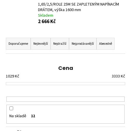
č
1,65/2,5/ROLE 25M SE ZAPLETENÝM NAPÍNACÍM
u
DRÁTEM, výška 1600 mm
j
Skladem
e
2 666 Kč
m
e
Ř
a
Doporučujeme
Nejlevnější
Nejdražší
Nejprodávanější
Abecedně
ZAHRADNÍ
z
BRÁNA
e
SE
SPODNÍM
n
Cena
PLECHEM
í
-
1029
Kč
3333
Kč
TZV.
p
,,PSANÍČKO"
r
Š.
3600
o
MM
d
V.
2000
u
MM
Na skladě
12
k
17
t
208