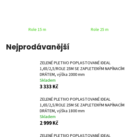
a
j
í
Role 15 m
Role 25 m
t
?
Nejprodávanější
ZELENÉ PLETIVO POPLASTOVANÉ IDEAL
1,65/2,5/ROLE 25M SE ZAPLETENÝM NAPÍNACÍM
HLEDAT
DRÁTEM, výška 2000 mm
Skladem
3 333 Kč
D
ZELENÉ PLETIVO POPLASTOVANÉ IDEAL
o
1,65/2,5/ROLE 25M SE ZAPLETENÝM NAPÍNACÍM
p
DRÁTEM, výška 1800 mm
o
Skladem
2 999 Kč
r
u
ZELENÉ PLETIVO POPLASTOVANÉ IDEAL