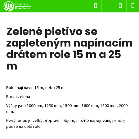
K
Přejít
Hledat
Nákup
M
Přihlášení
na
o
obsah
Zpět
Zpět
košík
š
í
Zelené pletivo se
C
k
zapleteným napínacím
o
p
drátem role 15 m a 25
o
m
t
ř
e
Role mají návin 15 m, nebo 25 m.
b
u
Barva zelená
j
Výšky jsou 1000mm, 1250 mm, 1500 mm, 1600 mm, 1800 mm, 2000
mm.
e
Nevýhodou je velký přepravní objem, složité napojování, prodej
t
pouze na celé role.
e
n