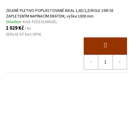
t
ů
ZELENÉ PLETIVO POPLASTOVANÉ IDEAL 1,65/2,5/ROLE 15M SE
ZAPLETENÝM NAPÍNACÍM DRÁTEM, výška 1000 mm
Skladem
Kód:
PZD151000ZEL
1 029 Kč
/ ks
(850,41 Kč bez DPH)