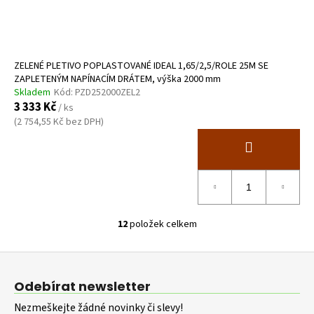
ZELENÉ PLETIVO POPLASTOVANÉ IDEAL 1,65/2,5/ROLE 25M SE
ZAPLETENÝM NAPÍNACÍM DRÁTEM, výška 2000 mm
Skladem
Kód:
PZD252000ZEL2
3 333 Kč
/ ks
(2 754,55 Kč bez DPH)
12
položek celkem
O
v
Z
l
á
á
Odebírat newsletter
d
p
a
Nezmeškejte žádné novinky či slevy!