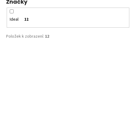
Značky
Kč
ů
Ideal
12
Položek k zobrazení:
12
V
ý
p
i
s
p
r
o
d
u
k