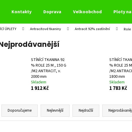
Kontakty
Doprava
Velkoobchod
Ploty na 
ÍCÍ ÚPLETY
Antracitové tkaniny
Antracit 92% zastínění
Role
Co potřebujete najít?
Nejprodávanější
HLEDAT
STÍNÍCÍ TKANINA 92
STÍNÍCÍ TKAN
% ROLE 25 M , 150 G
% ROLE 25 M 
/M2 ANTRACIT, v.
/M2 ANTRACIT
2000 mm
1800 mm
Doporučujeme
Skladem
Skladem
1 912 Kč
1 783 Kč
Ř
a
Doporučujeme
Nejlevnější
Nejdražší
Nejprodávaněj
z
e