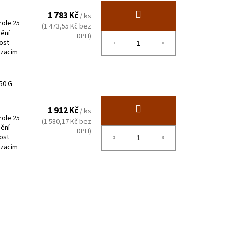
1 783 Kč
/ ks
role 25
(1 473,55 Kč bez
nění
DPH)
ost
ázacím
50 G
1 912 Kč
/ ks
role 25
(1 580,17 Kč bez
nění
DPH)
ost
ázacím