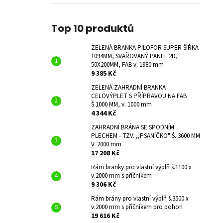
Top 10 produktů
ZELENÁ BRANKA PILOFOR SUPER ŠÍŘKA
1094MM, SVAŘOVANÝ PANEL 2D,
50X200MM, FAB v. 1980 mm
9 385 Kč
ZELENÁ ZAHRADNÍ BRANKA
CELOVÝPLET S PŘÍPRAVOU NA FAB
Š.1000 MM, v. 1000 mm
4 344 Kč
ZAHRADNÍ BRÁNA SE SPODNÍM
PLECHEM - TZV. ,,PSANÍČKO" Š. 3600 MM
V. 2000 mm
17 208 Kč
Rám branky pro vlastní výplň š.1100 x
v.2000 mm s příčníkem
9 306 Kč
Rám brány pro vlastní výplň š.3500 x
v.2000 mm s příčníkem pro pohon
19 616 Kč