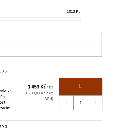
E SPODNÍM PLECHEM -
. 3600 MM V. 2000 MM
1912
Kč
50 G
1 453 Kč
/ ks
role 25
(1 200,83 Kč bez
nění
DPH)
ost
ázacím
50 G