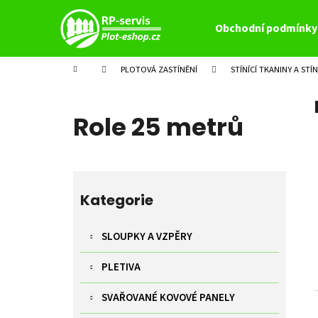
K
Přejít
na
o
Obchodní podmínky
obsah
Zpět
Zpět
š
do
do
í
Domů
PLOTOVÁ ZASTÍNĚNÍ
STÍNÍCÍ TKANINY A STÍN
k
obchodu
obchodu
Role 25 metrů
P
o
Přeskočit
s
kategorie
Kategorie
t
r
SLOUPKY A VZPĚRY
a
PLETIVA
n
n
SVAŘOVANÉ KOVOVÉ PANELY
í