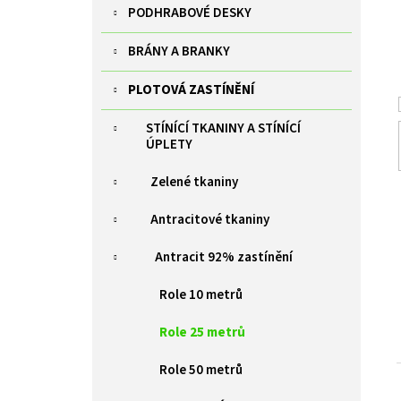
ZELENÁ BRANKA PILOFOR SUPER ŠÍŘKA
p
PODHRABOVÉ DESKY
1094MM, SVAŘOVANÝ PANEL 2D, 50X200MM,
FAB V. 1980 MM
a
BRÁNY A BRANKY
n
9 385 Kč
e
PLOTOVÁ ZASTÍNĚNÍ
l
STÍNÍCÍ TKANINY A STÍNÍCÍ
ÚPLETY
Zelené tkaniny
Antracitové tkaniny
Antracit 92% zastínění
Role 10 metrů
Role 25 metrů
Role 50 metrů