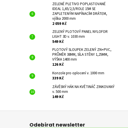
ZELENÉ PLETIVO POPLASTOVANÉ
IDEAL 1,65/2,5/ROLE 15M SE
ZAPLETENÝM NAPÍNACÍM DRÁTEM,
výška 2000 mm
2 059 Kč
ZELENÝ PLOTOVÝ PANEL NYLOFOR
LIGHT 3D v. 1030 mm
549 Kč
PLOTOVÝ SLOUPEK ZELENÝ ZN+PVC,
PRŮMĚR 38MM, SÍLA STĚNY 1,25MM,
VÝŠKA 1400 mm
126 Kč
Konzole pro oplocení v. 1000 mm
339 Kč
ZÁVĚSNÝ HÁK NA KVĚTINÁČ ZINKOVANÝ
v. 500 mm
149 Kč
Z
á
Odebírat newsletter