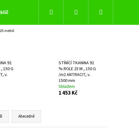
Hledat
Přihlášení
Nákupní
klíč
 25 metrů
košík
INA 92
STÍNÍCÍ TKANINA 92
, 150 G
% ROLE 25 M , 150 G
, v.
/m2 ANTRACIT, v.
1500 mm
Skladem
1 453 Kč
ší
Abecedně
Následující