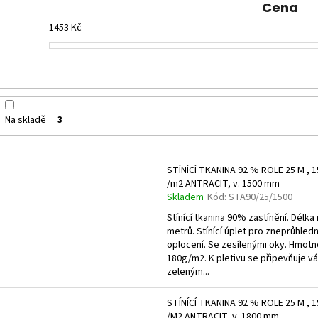
n
ZELENÁ ZAHRADNÍ BRANKA CELOVÝPLET S
ZAHRADNÍ BRÁNA S
Cena
PŘÍPRAVOU NA FAB Š.1000 MM, V. 1000 MM
TZV. ,,PSANÍČKO" Š
í
1453
Kč
4 344 Kč
17 208 Kč
p
r
o
d
u
Na skladě
3
k
t
V
ů
STÍNÍCÍ TKANINA 92 % ROLE 25 M , 1
ý
/m2 ANTRACIT, v. 1500 mm
p
Skladem
Kód:
STA90/25/1500
i
Stínící tkanina 90% zastínění. Délka 
metrů. Stínící úplet pro zneprůhled
s
oplocení. Se zesílenými oky. Hmotn
p
180g/m2. K pletivu se připevňuje v
r
zeleným...
o
STÍNÍCÍ TKANINA 92 % ROLE 25 M , 1
d
/M2 ANTRACIT, v. 1800 mm