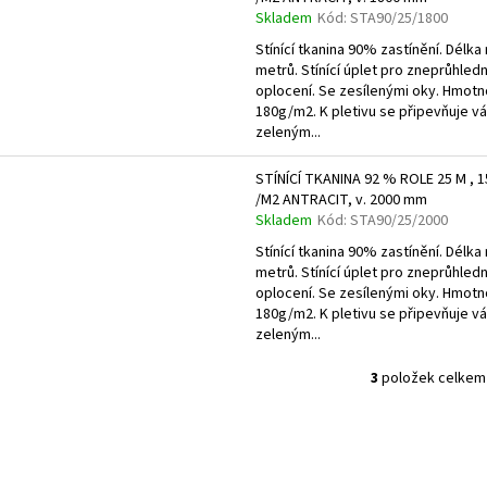
u
Skladem
Kód:
STA90/25/1800
k
Stínící tkanina 90% zastínění. Délka 
t
metrů. Stínící úplet pro zneprůhled
oplocení. Se zesílenými oky. Hmotn
ů
180g/m2. K pletivu se připevňuje v
zeleným...
STÍNÍCÍ TKANINA 92 % ROLE 25 M , 1
/M2 ANTRACIT, v. 2000 mm
Skladem
Kód:
STA90/25/2000
Stínící tkanina 90% zastínění. Délka 
metrů. Stínící úplet pro zneprůhled
oplocení. Se zesílenými oky. Hmotn
180g/m2. K pletivu se připevňuje v
zeleným...
3
položek celkem
O
v
l
á
d