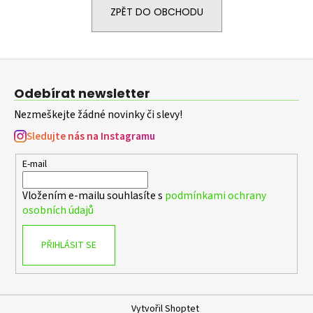
ZPĚT DO OBCHODU
a
j
í
Z
t
á
?
Odebírat newsletter
p
Nezmeškejte žádné novinky či slevy!
a
t
Sledujte nás na Instagramu
í
HLEDAT
E-mail
Vložením e-mailu souhlasíte s
podmínkami ochrany
osobních údajů
D
o
PŘIHLÁSIT SE
p
o
r
u
Vytvořil Shoptet