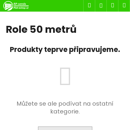
K
Přejít
Hledat
Nákup
M
Přihlášení
na
o
obsah
Zpět
Zpět
košík
š
í
Role 50 metrů
C
k
o
p
Produkty teprve připravujeme.
o
t
ř
e
b
u
j
Můžete se ale podívat na ostatní
e
kategorie.
t
e
n