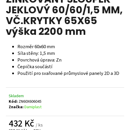
je
a
JEKLOVÝ 60/60/1,5 MM,
0,0
z
j
VČ.KRYTKY 65X65
5
í
hvězdiček.
výška 2200 mm
t
?
Rozměr 60x60 mm
Síla stěny: 1,5 mm
Povrchová úprava: Zn
Čepička součástí
HLEDAT
Použití pro svařované průmyslové panely 2D a 3D
D
Skladem
o
Kód:
ZN60X606045
p
Značka:
Damiplast
o
r
432 Kč
u
/ ks