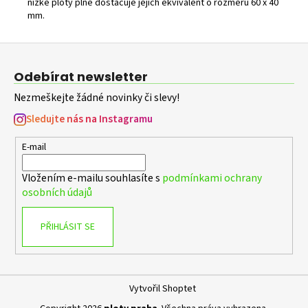
Kč
nízké ploty plně dostačuje jejich ekvivalent o rozměru 60 x 40
mm.
Z
á
Odebírat newsletter
p
Nezmeškejte žádné novinky či slevy!
a
t
Sledujte nás na Instagramu
í
E-mail
Vložením e-mailu souhlasíte s
podmínkami ochrany
osobních údajů
PŘIHLÁSIT SE
Vytvořil Shoptet