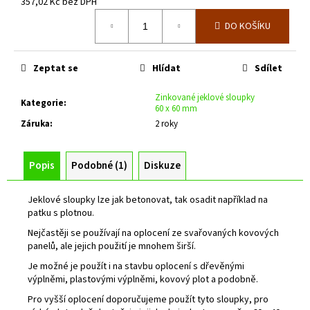
č
357,02 Kč bez DPH
u
Měrná
DO KOŠÍKU
cena:
j
e
m
Zeptat se
Hlídat
Sdílet
e
Zinkované jeklové sloupky
Kategorie
:
60 x 60 mm
ZELENÁ
Záruka
:
2 roky
BRANKA
PILOFOR
SUPER
ŠÍŘKA
Popis
Podobné (1)
Diskuze
1094MM,
SVAŘOVANÝ
PANEL
Jeklové sloupky lze jak betonovat, tak osadit například na
2D,
patku s plotnou.
50X200MM,
Nejčastěji se používají na oplocení ze svařovaných kovových
FAB
panelů, ale jejich použití je mnohem širší.
V.
1980
Je možné je použít i na stavbu oplocení s dřevěnými
MM
výplněmi, plastovými výplněmi, kovový plot a podobně.
9
Pro vyšší oplocení doporučujeme použít tyto sloupky, pro
385