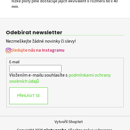
nízké ploty plně dostačuje jejich ekvivalent o rozměru 60 x 40
mm.
Z
á
Odebírat newsletter
p
Nezmeškejte žádné novinky či slevy!
a
t
Sledujte nás na Instagramu
í
E-mail
Vložením e-mailu souhlasíte s
podmínkami ochrany
osobních údajů
PŘIHLÁSIT SE
Vytvořil Shoptet