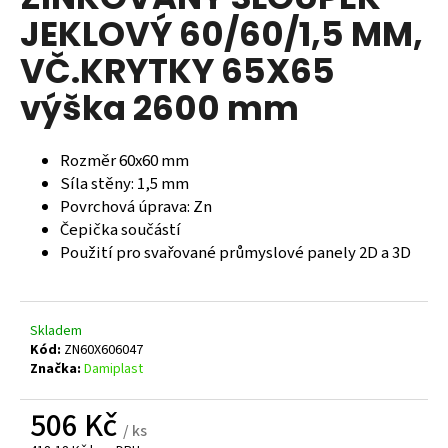
je
a
JEKLOVÝ 60/60/1,5 MM,
0,0
z
j
VČ.KRYTKY 65X65
5
í
hvězdiček.
výška 2600 mm
t
?
Rozměr 60x60 mm
Síla stěny: 1,5 mm
Povrchová úprava: Zn
Čepička součástí
HLEDAT
Použití pro svařované průmyslové panely 2D a 3D
D
Skladem
o
Kód:
ZN60X606047
p
Značka:
Damiplast
o
r
506 Kč
u
/ ks