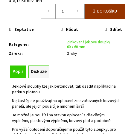
č
418,18 Kč bez DPH
u
Měrná
DO KOŠÍKU
cena:
j
e
m
Zeptat se
Hlídat
Sdílet
e
Zinkované jeklové sloupky
Kategorie
:
60 x 60 mm
PLOTOVÝ
Záruka
:
2 roky
SLOUPEK
ZELENÝ
ZN+PVC,
PRŮMĚR
Popis
Diskuze
38MM,
SÍLA
STĚNY
Jeklové sloupky lze jak betonovat, tak osadit například na
1,25MM,
patku s plotnou.
VÝŠKA
Nejčastěji se používají na oplocení ze svařovaných kovových
1400
panelů, ale jejich použití je mnohem širší.
MM
126
Je možné je použít i na stavbu oplocení s dřevěnými
Kč
výplněmi, plastovými výplněmi, kovový plot a podobně.
Pro vyšší oplocení doporučujeme použít tyto sloupky, pro