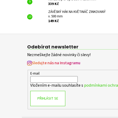
339 Kč
ZÁVĚSNÝ HÁK NA KVĚTINÁČ ZINKOVANÝ
v. 500 mm
149 Kč
Z
á
Odebírat newsletter
p
Nezmeškejte žádné novinky či slevy!
a
t
Sledujte nás na Instagramu
í
E-mail
Vložením e-mailu souhlasíte s
podmínkami ochran
PŘIHLÁSIT SE