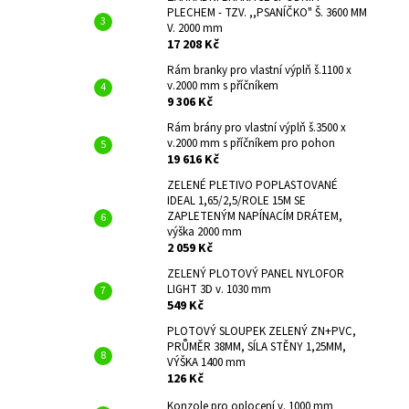
PLECHEM - TZV. ,,PSANÍČKO" Š. 3600 MM
V. 2000 mm
17 208 Kč
Rám branky pro vlastní výplň š.1100 x
v.2000 mm s příčníkem
9 306 Kč
Rám brány pro vlastní výplň š.3500 x
v.2000 mm s příčníkem pro pohon
19 616 Kč
ZELENÉ PLETIVO POPLASTOVANÉ
IDEAL 1,65/2,5/ROLE 15M SE
ZAPLETENÝM NAPÍNACÍM DRÁTEM,
výška 2000 mm
2 059 Kč
ZELENÝ PLOTOVÝ PANEL NYLOFOR
LIGHT 3D v. 1030 mm
549 Kč
PLOTOVÝ SLOUPEK ZELENÝ ZN+PVC,
PRŮMĚR 38MM, SÍLA STĚNY 1,25MM,
VÝŠKA 1400 mm
126 Kč
Konzole pro oplocení v. 1000 mm