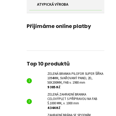
ATYPICKÁ VÝROBA
Přijímáme online platby
Top 10 produktů
ZELENÁ BRANKA PILOFOR SUPER ŠÍŘKA
1094MM, SVAŘOVANÝ PANEL 2D,
50X200MM, FAB v. 1980 mm
9 385 Kč
ZELENÁ ZAHRADNÍ BRANKA
CELOVÝPLET S PŘÍPRAVOU NA FAB
Š.1000 MM, v. 1000 mm
4 344 Kč
ZAHRADNÍ BRÁNA SE SPODNÍM