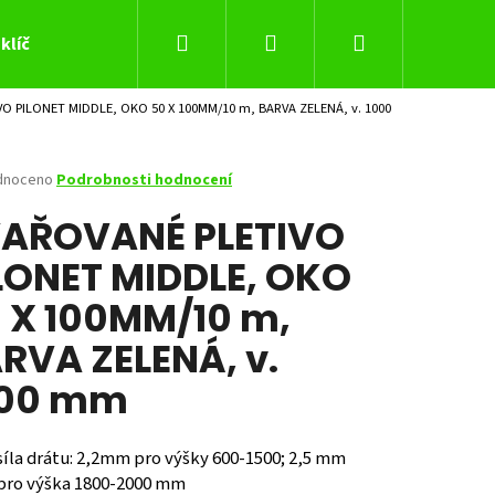
Hledat
Přihlášení
Nákupní
klíč
O PILONET MIDDLE, OKO 50 X 100MM/10 m, BARVA ZELENÁ, v. 1000
košík
né
dnoceno
Podrobnosti hodnocení
ení
AŘOVANÉ PLETIVO
tu
LONET MIDDLE, OKO
 X 100MM/10 m,
ček.
RVA ZELENÁ, v.
000 mm
Následující
síla drátu: 2,2mm pro výšky 600-1500; 2,5 mm
pro výška 1800-2000 mm