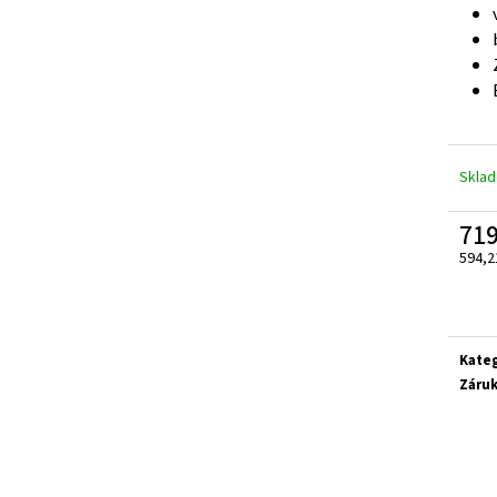
ZELENÁ ZAHRADNÍ BRANKA CELOVÝPLET S
ZAHRADNÍ BRÁNA S
PŘÍPRAVOU NA FAB Š.1000 MM, V. 1000 MM
TZV. ,,PSANÍČKO" Š
4 344 Kč
17 208 Kč
Skla
71
594,2
Měrn
cena:
Kate
Záru