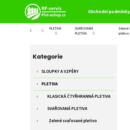
K
Přejít
na
o
Obchodní podmínky
obsah
Zpět
Zpět
š
do
do
í
PLETIVA
SVAŘOVANÁ
Zelené
Domů
k
obchodu
obchodu
PLETIVA
pletivo
P
o
Přeskočit
s
kategorie
Kategorie
t
r
SLOUPKY A VZPĚRY
a
PLETIVA
n
n
KLASICKÁ ČTYŘHRANNÁ PLETIVA
í
p
SVAŘOVANÁ PLETIVA
a
Zelené svařované pletivo
n