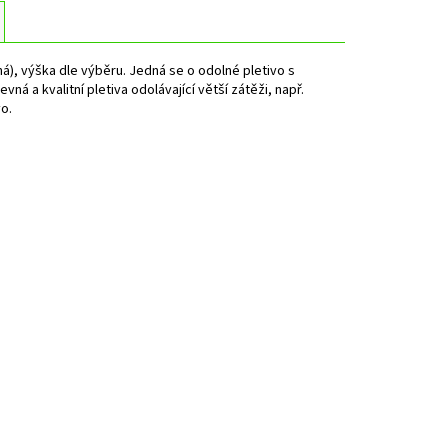
ná), výška dle výběru.
Jedná se o odolné pletivo s
á a kvalitní pletiva odolávající větší zátěži, např.
o.