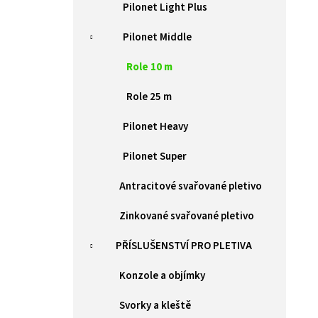
e
ZELENÁ BRANKA PILOFOR SUPER ŠÍŘKA
Pilonet Light Plus
1094MM, SVAŘOVANÝ PANEL 2D, 50X200MM,
l
FAB V. 1980 MM
Pilonet Middle
9 385 Kč
Role 10 m
Role 25 m
Pilonet Heavy
Pilonet Super
Antracitové svařované pletivo
Zinkované svařované pletivo
PŘÍSLUŠENSTVÍ PRO PLETIVA
Konzole a objímky
Svorky a kleště