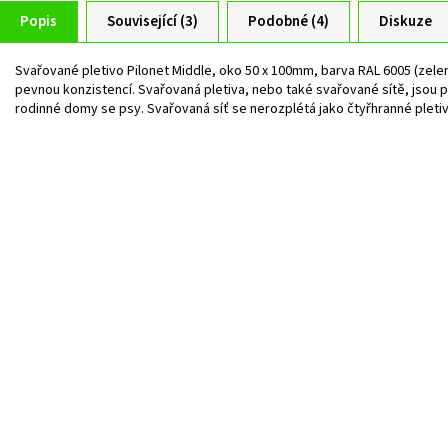
Popis
Související (3)
Podobné (4)
Diskuze
Svařované pletivo Pilonet Middle, oko 50 x 100mm, barva RAL 6005 (zele
pevnou konzistencí. Svařovaná pletiva, nebo také svařované sítě, jsou pevn
rodinné domy se psy. Svařovaná síť se nerozplétá jako čtyřhranné pletiv