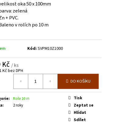
E SPODNÍM PLECHEM -
velikost oka 50 x 100mm
. 3600 MM V. 2000 MM
barva: zelená
Zn + PVC.
Baleno v rolích po 10 m
dem
Kód:
SVPM10Z1000
9 Kč
/ ks
1 Kč bez DPH
á
DO KOŠÍKU
Tisk
gorie
:
Role 10 m
Zeptat se
ka
:
2 roky
Hlídat
Sdílet