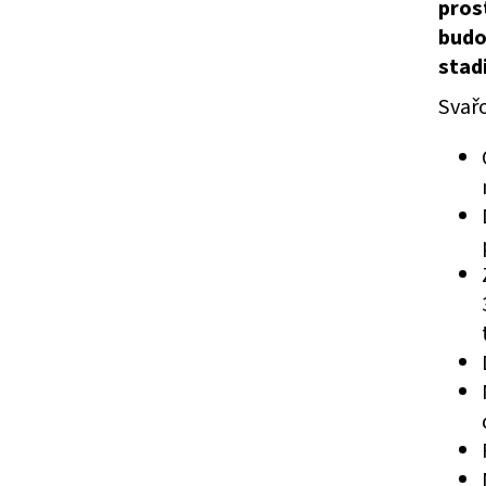
pros
ZELENÁ ZAHRADNÍ BRANKA CELOVÝPLET S
ZAHRADNÍ BRÁNA S
PŘÍPRAVOU NA FAB Š.1000 MM, V. 1000 MM
TZV. ,,PSANÍČKO" Š
bud
4 344 Kč
17 208 Kč
stad
Svař