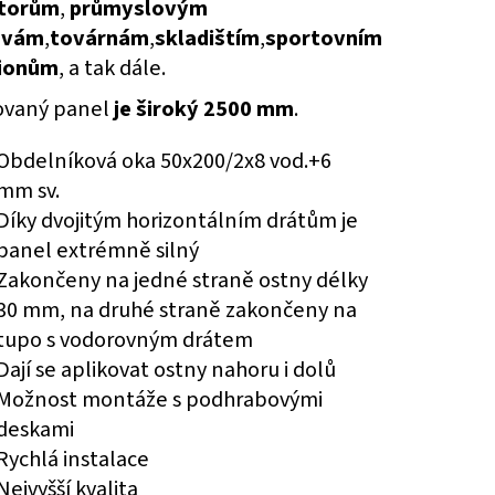
torům
,
průmyslovým
E SPODNÍM PLECHEM -
. 3600 MM V. 2000 MM
ovám
,
továrnám
,
skladištím
,
sportovním
ionům
, a tak dále.
ovaný panel
je široký 2500 mm
.
Obdelníková oka 50x200/2x8 vod.+6
mm sv.
Díky dvojitým horizontálním drátům je
panel extrémně silný
Zakončeny na jedné straně ostny délky
30 mm, na druhé straně zakončeny na
tupo s vodorovným drátem
Dají se aplikovat ostny nahoru i dolů
Možnost montáže s podhrabovými
deskami
Rychlá instalace
Nejvyšší kvalita