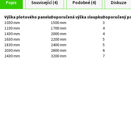
Popis
Související (4)
Podobné (4)
Diskuze
Výška plotového panelu
Doporučená výška sloupku
Doporučený po
1030 mm
1500 mm
3
1230 mm
1700 mm
4
1430 mm
2000 mm
4
1630 mm
2200 mm
5
1830 mm
2400 mm
5
2030 mm
2600 mm
6
2430 mm
3200 mm
7