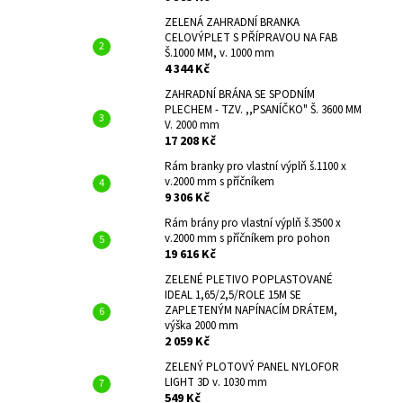
ZELENÁ ZAHRADNÍ BRANKA
CELOVÝPLET S PŘÍPRAVOU NA FAB
Š.1000 MM, v. 1000 mm
4 344 Kč
ZAHRADNÍ BRÁNA SE SPODNÍM
PLECHEM - TZV. ,,PSANÍČKO" Š. 3600 MM
V. 2000 mm
17 208 Kč
Rám branky pro vlastní výplň š.1100 x
v.2000 mm s příčníkem
9 306 Kč
Rám brány pro vlastní výplň š.3500 x
v.2000 mm s příčníkem pro pohon
19 616 Kč
ZELENÉ PLETIVO POPLASTOVANÉ
IDEAL 1,65/2,5/ROLE 15M SE
ZAPLETENÝM NAPÍNACÍM DRÁTEM,
výška 2000 mm
2 059 Kč
ZELENÝ PLOTOVÝ PANEL NYLOFOR
LIGHT 3D v. 1030 mm
549 Kč