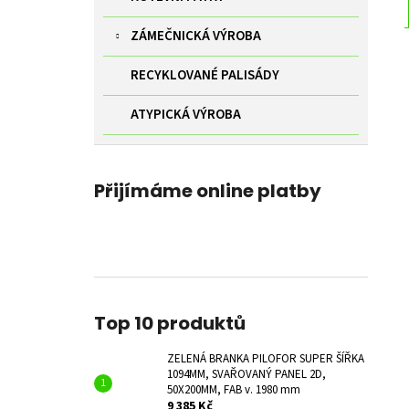
ZÁMEČNICKÁ VÝROBA
RECYKLOVANÉ PALISÁDY
ATYPICKÁ VÝROBA
Přijímáme online platby
Top 10 produktů
ZELENÁ BRANKA PILOFOR SUPER ŠÍŘKA
1094MM, SVAŘOVANÝ PANEL 2D,
50X200MM, FAB v. 1980 mm
9 385 Kč