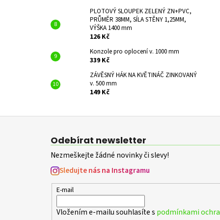
PLOTOVÝ SLOUPEK ZELENÝ ZN+PVC,
PRŮMĚR 38MM, SÍLA STĚNY 1,25MM,
VÝŠKA 1400 mm
126 Kč
Konzole pro oplocení v. 1000 mm
339 Kč
ZÁVĚSNÝ HÁK NA KVĚTINÁČ ZINKOVANÝ
v. 500 mm
149 Kč
Z
á
Odebírat newsletter
p
Nezmeškejte žádné novinky či slevy!
a
t
Sledujte nás na Instagramu
í
E-mail
Vložením e-mailu souhlasíte s
podmínkami ochran