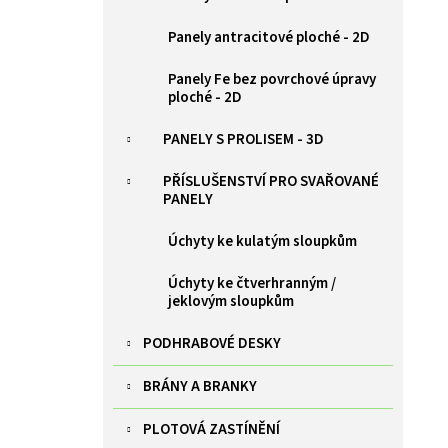
ZELENÁ BRANKA PILOFOR SUPER ŠÍŘKA
l
1094MM, SVAŘOVANÝ PANEL 2D, 50X200MM,
Panely antracitové ploché - 2D
FAB V. 1980 MM
9 385 Kč
Panely Fe bez povrchové úpravy
ploché - 2D
PANELY S PROLISEM - 3D
PŘÍSLUŠENSTVÍ PRO SVAŘOVANÉ
PANELY
Úchyty ke kulatým sloupkům
Úchyty ke čtverhranným /
jeklovým sloupkům
PODHRABOVÉ DESKY
BRÁNY A BRANKY
PLOTOVÁ ZASTÍNĚNÍ