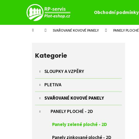
K
Přejít
na
o
Obchodní podmínky
obsah
Zpět
Zpět
š
do
do
í
Domů
SVAŘOVANÉ KOVOVÉ PANELY
PANELY PLOCHÉ 
k
obchodu
obchodu
P
o
Přeskočit
s
kategorie
Kategorie
t
r
SLOUPKY A VZPĚRY
a
PLETIVA
n
n
SVAŘOVANÉ KOVOVÉ PANELY
í
p
PANELY PLOCHÉ - 2D
a
Panely zelené ploché - 2D
n
e
Panely zinkované ploché - 2D