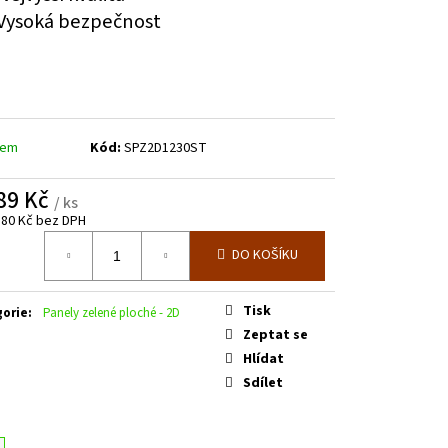
Vysoká bezpečnost
dem
Kód:
SPZ2D1230ST
89 Kč
/ ks
,80 Kč bez DPH
á
DO KOŠÍKU
Tisk
gorie
:
Panely zelené ploché - 2D
Zeptat se
Hlídat
Sdílet