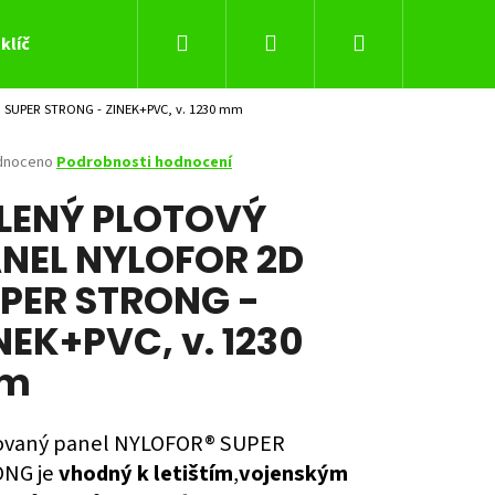
Hledat
Přihlášení
Nákupní
klíč
SUPER STRONG - ZINEK+PVC, v. 1230 mm
košík
né
dnoceno
Podrobnosti hodnocení
ení
LENÝ PLOTOVÝ
tu
NEL NYLOFOR 2D
PER STRONG -
ček.
NEK+PVC, v. 1230
m
ovaný panel NYLOFOR® SUPER
Následující
NG je
vhodný k letištím
,
vojenským