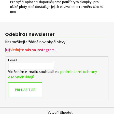
Pro vyšší oplocení doporučujeme použít tyto sloupky, pro
nízké ploty plně dostačuje jejich ekvivalent o rozměru 60 x 40
mm.
Z
á
Odebírat newsletter
p
Nezmeškejte žádné novinky či slevy!
a
t
Sledujte nás na Instagramu
í
E-mail
Vložením e-mailu souhlasíte s
podmínkami ochrany
osobních údajů
PŘIHLÁSIT SE
Vytvořil Shoptet