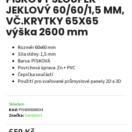
je
a
JEKLOVÝ 60/60/1,5 MM,
0,0
z
j
VČ.KRYTKY 65X65
5
í
hvězdiček.
výška 2600 mm
t
?
Rozměr 60x60 mm
Síla stěny: 1,5 mm
Barva: PÍSKOVÁ
Povrchová úprava: Zn + PVC
HLEDAT
Čepička součástí
Použití pro svařované průmyslové panely 2D a 3D
D
o
Skladem
p
Kód:
PIS60X606034
o
Značka:
Damiplast
r
u