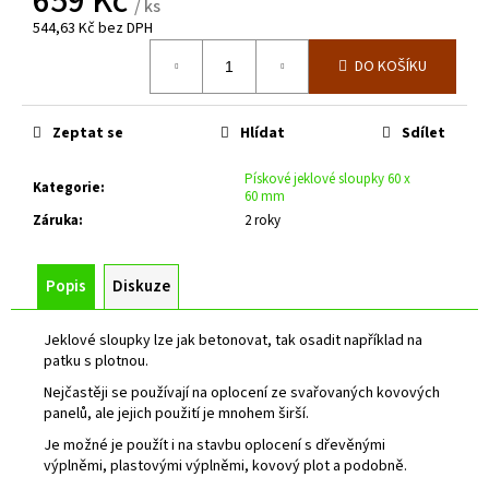
659 Kč
č
/ ks
u
544,63 Kč bez DPH
j
Měrná
DO KOŠÍKU
cena:
e
m
e
Zeptat se
Hlídat
Sdílet
Pískové jeklové sloupky 60 x
ZELENÉ
Kategorie
:
60 mm
PLETIVO
Záruka
:
2 roky
POPLASTOVANÉ
IDEAL
1,65/2,5/ROLE
15M
Popis
Diskuze
SE
ZAPLETENÝM
NAPÍNACÍM
Jeklové sloupky lze jak betonovat, tak osadit například na
DRÁTEM,
patku s plotnou.
VÝŠKA
2000
Nejčastěji se používají na oplocení ze svařovaných kovových
MM
panelů, ale jejich použití je mnohem širší.
2
Je možné je použít i na stavbu oplocení s dřevěnými
059
výplněmi, plastovými výplněmi, kovový plot a podobně.
Kč